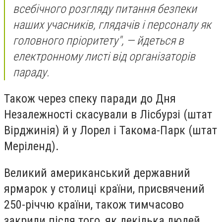
всебічного розгляду питання безпеки
наших учасників, глядачів і персоналу як
головного пріоритету", — йдеться в
електронному листі від організаторів
параду.
Також через спеку паради до Дня
Незалежності скасували в Лісбурзі (штат
Вірджинія) й у Лорел і Такома-Парк (штат
Меріленд).
Великий американський державний
ярмарок у столиці країни, присвячений
250-річчю країни, також тимчасово
закрили після того, як декілька людей