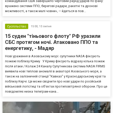
командування США завершило черговий раунд ударів по Ірану:
вражено системи ППО, берегові радари, ракетні та дронові
можливості, а також малі човни», — йдеться в пов...
Суспільство
15:00,
13 липня
15 суден "тіньового флоту" РФ уразили
СБС протягом ночі. Атаковано ППО та
енергетику, - Мадяр
Нові ураження в Азовському морі: супутники NASA фіксують
пожежі поблизу Криму У Криму фіксують відразу кілька пожеж
після атаки / Колаж 24 Каналу Супутникова система NASA FIRMS
виявила нові теплові аномалії в акваторії Азовського моря, а
також на залізничній станції "Кавказ" у Краснодарському краї та
поблизу Керчі. Це може свідчити про нові удари по російській
військовій логістиці та об'єктах протиповітряної оборони. Про це
повідомляє низка телеграм-кана...