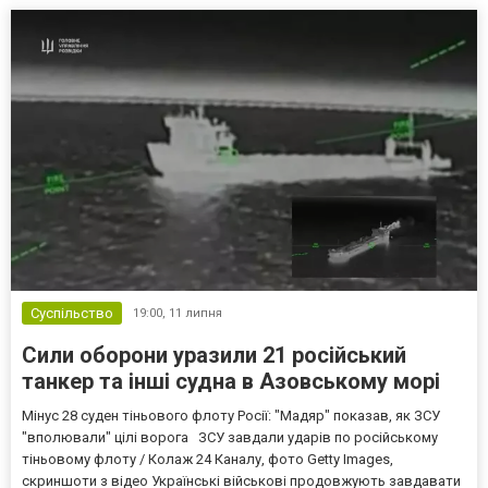
Суспільство
19:00,
11 липня
Сили оборони уразили 21 російський
танкер та інші судна в Азовському морі
Мінус 28 суден тіньового флоту Росії: "Мадяр" показав, як ЗСУ
"вполювали" цілі ворога ЗСУ завдали ударів по російському
тіньовому флоту / Колаж 24 Каналу, фото Getty Images,
скриншоти з відео Українські військові продовжують завдавати