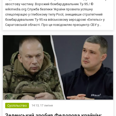
хвостову частину. Ворожий бомбардувальник Ту-95 / ©
wikimedia.org Служба безпеки України провела успішну
спецоперацію у глибокому тилу Росії, знищивши стратегічний
бомбардувальник Ту-95 на військовому аеродромі «Енгельс» у
Саратовській області. Про це повідомляє пресцентр СБУ у...
Суспільство
14:13,
17 липня
Зеленський зробив Федорова крайнім: