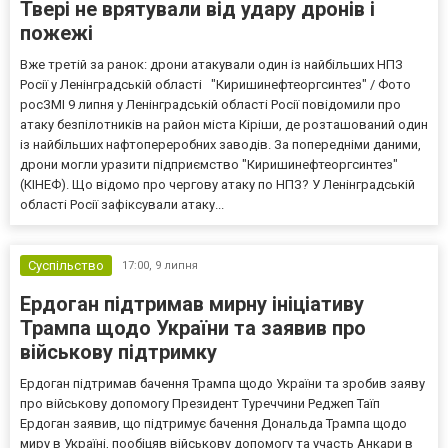
Твері не врятували від удару дронів і
пожежі
Вже третій за ранок: дрони атакували один із найбільших НПЗ
Росії у Ленінградській області "Киришинефтеоргсинтез" / Фото
росЗМІ 9 липня у Ленінградській області Росії повідомили про
атаку безпілотників на район міста Кіріши, де розташований один
із найбільших нафтопереробних заводів. За попередніми даними,
дрони могли уразити підприємство "Киришинефтеоргсинтез"
(КІНЕФ). Що відомо про чергову атаку по НПЗ? У Ленінградській
області Росії зафіксували атаку...
Суспільство
17:00,
9 липня
Ердоган підтримав мирну ініціативу
Трампа щодо України та заявив про
військову підтримку
Ердоган підтримав бачення Трампа щодо України та зробив заяву
про військову допомогу Президент Туреччини Реджеп Таїп
Ердоган заявив, що підтримує бачення Дональда Трампа щодо
миру в Україні, пообіцяв військову допомогу та участь Анкари в