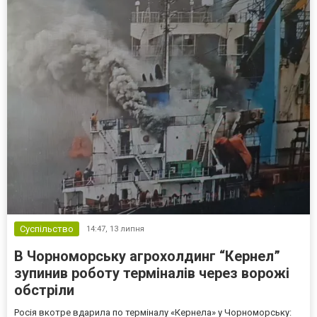
Суспільство
14:47,
13 липня
В Чорноморську агрохолдинг “Кернел”
зупинив роботу терміналів через ворожі
обстріли
Росія вкотре вдарила по терміналу «Кернела» у Чорноморську: