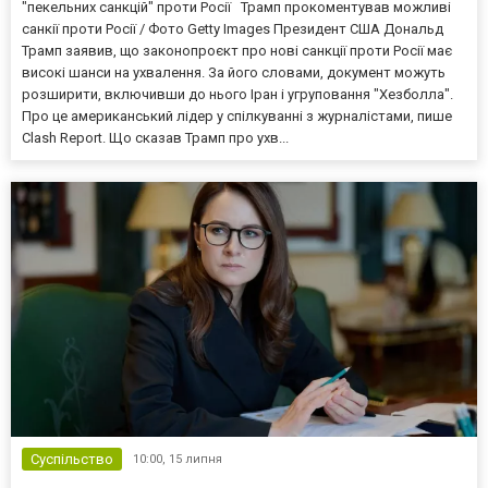
"пекельних санкцій" проти Росії Трамп прокоментував можливі
санкії проти Росії / Фото Getty Images Президент США Дональд
Трамп заявив, що законопроєкт про нові санкції проти Росії має
високі шанси на ухвалення. За його словами, документ можуть
розширити, включивши до нього Іран і угруповання "Хезболла".
Про це американський лідер у спілкуванні з журналістами, пише
Clash Report. Що сказав Трамп про ухв...
Суспільство
10:00,
15 липня