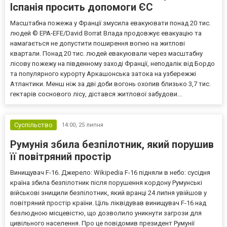
Іспанія просить допомоги ЄС
Масштабна пожежа у Франції змусила евакуювати понад 20 тис.
людей © EPA-EFE/David Borrat Влада продовжує евакуацію та
намагається не допустити поширення вогню на житлові
квартали. Понад 20 тис. людей евакуювали через масштабну
лісову пожежу на південному заході Франції, неподалік від Бордо
та популярного курорту Аркашонська затока на узбережжі
Атлантики. Менш ніж за дві доби вогонь охопив близько 3,7 тис.
гектарів соснового лісу, дістався житлової забудови...
Суспільство
14:00,
25 липня
Румунія збила безпілотник, який порушив
її повітряний простір
Винищувач F-16. Джерело: Wikipedia F-16 підняли в небо: сусідня
країна збила безпілотник після порушення кордону Румунські
військові знищили безпілотник, який вранці 24 липня увійшов у
повітряний простір країни. Ціль ліквідував винищувач F-16 над
безлюдною місцевістю, що дозволило уникнути загрози для
цивільного населення. Про це повідомив президент Румунії