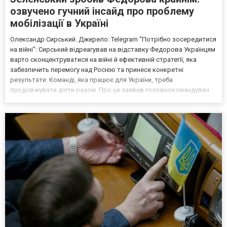
озвучено гучний інсайд про проблему
мобілізації в Україні
Олександр Сирський. Джерело: Telegram "Потрібно зосередитися
на війні": Сирський відреагував на відставку Федорова Українцям
варто сконцентруватися на війні й ефективній стратегії, яка
забезпечить перемогу над Росією та принесе конкретні
результати. Команді, яка працює для України, треба
продовжувати діяти разом. Про це заявив головнокомандувач
ЗСУ Олександр Сирський, який опублікував короткий допис у
своєму Telegram-каналі. "Я горджуся тим, що завдяки Киї...