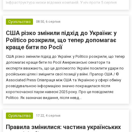
інфраструктура низки відомих компаній. У ніч проти 5 серпня
логістичний центр мережі супермаркетів Novus у Києві зазнав
кількох прямих ракетних влучань. Унаслідок...
Суспільство
08:50,
6 серпня
США різко змінили підхід до України: у
Politico розкрили, що тепер допомагає
краще бити по Росії
США різко змінили підхід до України: у Politico розкрили, що тепер
допомагає краще бити по Росії Американські сенатори та
експерти вважають, що це допомогло Україні посилити удари по
російських цілях і зміцнити свої позиції у війні. Прапор США / ©
Associated Press Співпраця між США та Україною у сфері обміну
розвідувальною інформацією значно покращилася після
короткочасної паузи навесні 2025 року. Про це повідомляє
Politico. Як зазначає видання, після невд...
Суспільство
17:22,
4 серпня
Правила змінилися: частина українських