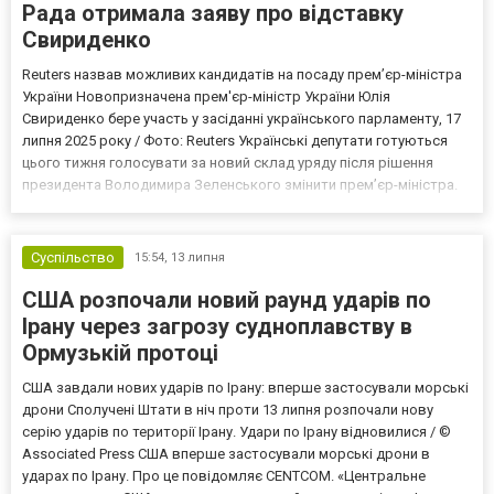
Рада отримала заяву про відставку
Свириденко
Reuters назвав можливих кандидатів на посаду прем’єр-міністра
України Новопризначена прем'єр-міністр України Юлія
Свириденко бере участь у засіданні українського парламенту, 17
липня 2025 року / Фото: Reuters Українські депутати готуються
цього тижня голосувати за новий склад уряду після рішення
президента Володимира Зеленського змінити прем’єр-міністра.
Про це пише Reuters. У неділю Зеленський оголосив про намір
замінити Юлію Свириденко, яка очолювала уря...
Суспільство
15:54,
13 липня
США розпочали новий раунд ударів по
Ірану через загрозу судноплавству в
Ормузькій протоці
США завдали нових ударів по Ірану: вперше застосували морські
дрони Сполучені Штати в ніч проти 13 липня розпочали нову
серію ударів по території Ірану. Удари по Ірану відновилися / ©
Associated Press США вперше застосували морські дрони в
ударах по Ірану. Про це повідомляє CENTCOM. «Центральне