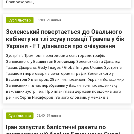
Правоохоронці...
Суспільство
09:00,
29 липня
Зеленський повертається до Овального
кабінету на тлі зсуву позиції Трампа у бік
України - FT дізналося про очікування
Зустріч із Трампом і переговори з сенаторами: графік
Зеленського у Вашингтон Володимир Зеленський та Дональд
Трамп. Джерело: Getty Images / Global Images Ukraine Зустріч із
Трампом і переговори з сенаторами: графік Зеленського у
Вашингтоні У вівторок, 28 липня, президент України Володимир
Зеленський під час перебування у Вашингтоні проведе низку
важливих зустрічей. Про план глави держави повідомив його
речник Сергій Никифоров. За його словами, у межах віз...
Суспільство
08:40,
29 липня
Іран запустив балістичні ракети по