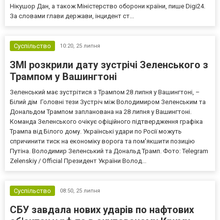
Нікушор Дан, а також Міністерство оборони країни, пише Digi24.
За словами глави держави, інцидент ст...
Суспільство
10:20,
25 липня
ЗМІ розкрили дату зустрічі Зеленського з
Трампом у Вашингтоні
Зеленський має зустрітися з Трампом 28 липня у Вашингтоні, –
Білий дім Головні тези Зустріч між Володимиром Зеленським та
Дональдом Трампом запланована на 28 липня у Вашингтоні.
Команда Зеленського очікує офіційного підтвердження графіка
Трампа від Білого дому. Українські удари по Росії можуть
спричинити тиск на економіку ворога та пом'якшити позицію
Путіна. Володимир Зеленський та Дональд Трамп. Фото: Telegram
Zelenskiy / Official Президент України Волод...
Суспільство
08:50,
25 липня
СБУ завдала нових ударів по нафтових