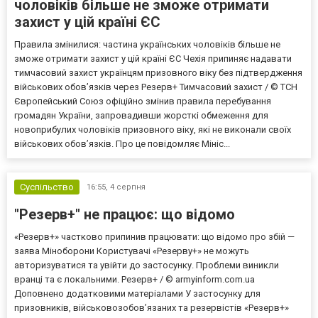
чоловіків більше не зможе отримати
захист у цій країні ЄС
Правила змінилися: частина українських чоловіків більше не
зможе отримати захист у цій країні ЄС Чехія припиняє надавати
тимчасовий захист українцям призовного віку без підтвердження
військових обов’язків через Резерв+ Тимчасовий захист / © ТСН
Європейський Союз офіційно змінив правила перебування
громадян України, запровадивши жорсткі обмеження для
новоприбулих чоловіків призовного віку, які не виконали своїх
військових обов’язків. Про це повідомляє Мініс...
Суспільство
16:55,
4 серпня
"Резерв+" не працює: що відомо
«Резерв+» частково припинив працювати: що відомо про збій —
заява Міноборони Користувачі «Резерву+» не можуть
авторизуватися та увійти до застосунку. Проблеми виникли
вранці та є локальними. Резерв+ / © armyinform.com.ua
Доповнено додатковими матеріалами У застосунку для
призовників, військовозобов’язаних та резервістів «Резерв+»