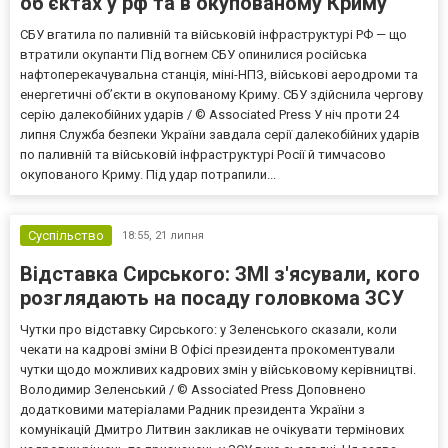
об'єктах у рф та в окупованому Криму
СБУ вгатила по паливній та військовій інфраструктурі РФ — що
втратили окупанти Під вогнем СБУ опинилися російська
нафтоперекачувальна станція, міні-НПЗ, військові аеродроми та
енергетичні об’єкти в окупованому Криму. СБУ здійснила чергову
серію далекобійних ударів / © Associated Press У ніч проти 24
липня Служба безпеки України завдала серії далекобійних ударів
по паливній та військовій інфраструктурі Росії й тимчасово
окупованого Криму. Під удар потрапили...
Суспільство
18:55,
21 липня
Відставка Сирського: ЗМІ з'ясували, кого
розглядають на посаду головкома ЗСУ
Чутки про відставку Сирського: у Зеленського сказали, коли
чекати на кадрові зміни В Офісі президента прокоментували
чутки щодо можливих кадрових змін у військовому керівництві.
Володимир Зеленський / © Associated Press Доповнено
додатковими матеріалами Радник президента України з
комунікацій Дмитро Литвин закликав не очікувати термінових