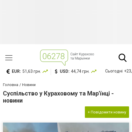
Сьогодні
+23,
EUR:
51,63 грн.
USD:
44,74 грн.
Головна
Новини
Суспільство у Кураховому та Мар'їнці -
новини
+ Повідомити новину