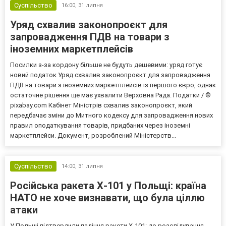
Суспільство
16:00,
31 липня
Уряд схвалив законопроєкт для
запровадження ПДВ на товари з
іноземних маркетплейсів
Посилки з-за кордону більше не будуть дешевими: уряд готує
новий податок Уряд схвалив законопроєкт для запровадження
ПДВ на товари з іноземних маркетплейсів із першого євро, однак
остаточне рішення ще має ухвалити Верховна Рада. Податки / ©
pixabay.com Кабінет Міністрів схвалив законопроєкт, який
передбачає зміни до Митного кодексу для запровадження нових
правил оподаткування товарів, придбаних через іноземні
маркетплейси. Документ, розроблений Міністерств...
Суспільство
14:00,
31 липня
Російська ракета Х-101 у Польщі: країна
НАТО не хоче визнавати, що була ціллю
атаки
У Польщі підтвердили падіння ракети Х-101: до розслідування