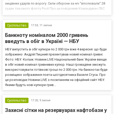
нищівних ударів по ворогу. Сили оборони за ніч "вполювали" 28
суден тіньового флоту Росії Про це повідомив Командувач СБС
ЗСУ Роберт "Мадяр" Бровді. Як СБС знищували ворожі цілі? У ніч
проти 11 липня підрозділи Сил безпілот...
Суспільство
17:53,
11 липня
Банкноту номіналом 2000 гривень
введуть в обіг в Україні — НБУ
НБУ випустить в обіг купюри по 2 000 грн вже 4 вересня: що буде
зображено Андрій Пишний презентував новий номінал гривні.
Фото: НБУ. Колаж: Новини.LIVE Національний банк України введе
в обіг новий номінал гривневих купюр. Наші громадяни зможуть
використовувати готівкові гроші по 2 000 грн. На банкнотах буде
розміщено зображення поета-шістдесятника Василя Стуса. Про
це розповідає Новини.LIVE з посиланням на офіційний сайт НБУ.
Якими будуть нові купюри грив...
Суспільство
17:20,
9 липня
Захисні сітки на резервуарах нафтобази у