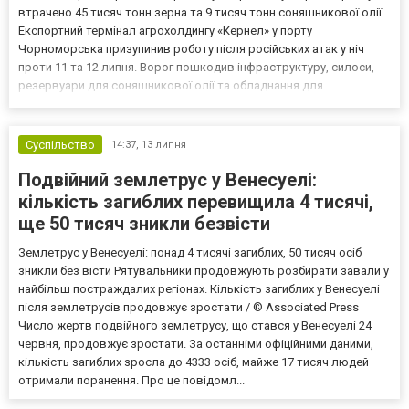
втрачено 45 тисяч тонн зерна та 9 тисяч тонн соняшникової олії
Експортний термінал агрохолдингу «Кернел» у порту
Чорноморська призупинив роботу після російських атак у ніч
проти 11 та 12 липня. Ворог пошкодив інфраструктуру, силоси,
резервуари для соняшникової олії та обладнання для
навантаження. Після російських ударів термінал «Kernel» у
Чорноморську призупинив роботу Яких збитків зазнав термі...
Суспільство
14:37,
13 липня
Подвійний землетрус у Венесуелі:
кількість загиблих перевищила 4 тисячі,
ще 50 тисяч зникли безвісти
Землетрус у Венесуелі: понад 4 тисячі загиблих, 50 тисяч осіб
зникли без вісти Рятувальники продовжують розбирати завали у
найбільш постраждалих регіонах. Кількість загиблих у Венесуелі
після землетрусів продовжує зростати / © Associated Press
Число жертв подвійного землетрусу, що стався у Венесуелі 24
червня, продовжує зростати. За останніми офіційними даними,
кількість загиблих зросла до 4333 осіб, майже 17 тисяч людей
отримали поранення. Про це повідомл...