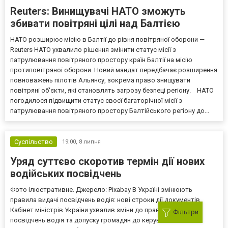
Reuters: Винищувачі НАТО зможуть
збивати повітряні цілі над Балтією
НАТО розширює місію в Балтії до рівня повітряної оборони —
Reuters НАТО ухвалило рішення змінити статус місії з
патрулювання повітряного простору країн Балтії на місію
протиповітряної оборони. Новий мандат передбачає розширення
повноважень пілотів Альянсу, зокрема право знищувати
повітряні об'єкти, які становлять загрозу безпеці регіону. НАТО
погодилося підвищити статус своєї багаторічної місії з
патрулювання повітряного простору Балтійського регіону до...
Суспільство
19:00,
8 липня
Уряд суттєво скоротив термін дії нових
водійських посвідчень
Фото ілюстративне. Джерело: Pixabay В Україні змінюють
правила видачі посвідчень водія: нові строки дії документів
Кабінет міністрів України ухвалив зміни до правил видачі
Фільтри
посвідчень водія та допуску громадян до керування