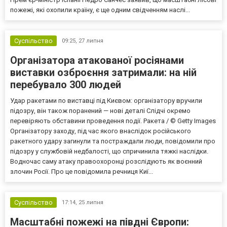
пожежі, які охопили країну, є ще одним свідченням наслі...
Суспільство
09:25,
27 липня
Організатора атакованої росіянами
виставки озброєння затримали: на ній
перебувало 300 людей
Удар ракетами по виставці під Києвом: організатору вручили
підозру, він також поранений — нові деталі Слідчі окремо
перевіряють обставини проведення події. Ракета / © Getty Images
Організатору заходу, під час якого внаслідок російського
ракетного удару загинули та постраждали люди, повідомили про
підозру у службовій недбалості, що спричинила тяжкі наслідки.
Водночас саму атаку правоохоронці розслідують як воєнний
злочин Росії. Про це повідомила речниця Киї...
Суспільство
17:14,
25 липня
Масштабні пожежі на півдні Європи: