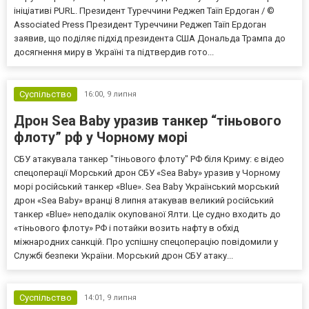
ініціативі PURL. Президент Туреччини Реджеп Таїп Ердоган / ©
Associated Press Президент Туреччини Реджеп Таїп Ердоган
заявив, що поділяє підхід президента США Дональда Трампа до
досягнення миру в Україні та підтвердив гото...
Суспільство
16:00,
9 липня
Дрон Sea Baby уразив танкер “тіньового
флоту” рф у Чорному морі
СБУ атакувала танкер "тіньового флоту" РФ біля Криму: є відео
спецоперації Морський дрон СБУ «Sea Baby» уразив у Чорному
морі російський танкер «Blue». Sea Baby Український морський
дрон «Sea Baby» вранці 8 липня атакував великий російський
танкер «Blue» неподалік окупованої Ялти. Це судно входить до
«тіньового флоту» РФ і потайки возить нафту в обхід
міжнародних санкцій. Про успішну спецоперацію повідомили у
Службі безпеки України. Морський дрон СБУ атаку...
Суспільство
14:01,
9 липня