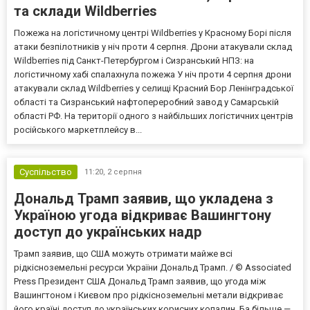
та склади Wildberries
Пожежа на логістичному центрі Wildberries у Красному Борі після
атаки безпілотників у ніч проти 4 серпня. Дрони атакували склад
Wildberries під Санкт-Петербургом і Сизранський НПЗ: на
логістичному хабі спалахнула пожежа У ніч проти 4 серпня дрони
атакували склад Wildberries у селищі Красний Бор Ленінградської
області та Сизранський нафтопереробний завод у Самарській
області РФ. На території одного з найбільших логістичних центрів
російського маркетплейсу в...
Суспільство
11:20,
2 серпня
Дональд Трамп заявив, що укладена з
Україною угода відкриває Вашингтону
доступ до українських надр
Трамп заявив, що США можуть отримати майже всі
рідкісноземельні ресурси України Дональд Трамп. / © Associated
Press Президент США Дональд Трамп заявив, що угода між
Вашингтоном і Києвом про рідкісноземельні метали відкриває
його країні доступ до українських корисних копалин. Ба більше —