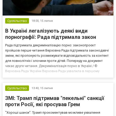
Суспільство
18:00,
15 липня
В Україні легалізують деякі види
порнографії: Рада підтримала закон
Рада підтримала декриміналізацію порно: законопроєкт
пройшов перше читання Верховна Рада підтримала законодавчі
зміни, які пропонують розмежувати відповідальність за контент
для повнолітніх і злочини проти дітей. Попереду на документ
чекає друге читання. Декриміналізація порно в Україні / ©
Верховна Рада України Верховна Рада ухвалила в першому
читанні законопроєкт №15294, який передбачає посилення
кримінальної відповідальності за виготовлення та розповсюд...
Суспільство
13:40,
15 липня
ЗМІ: Трамп підтримав "пекельні" санкції
проти Росії, які просував Грем
"Хороші шанси": Трамп прокоментував можливе ухвалення