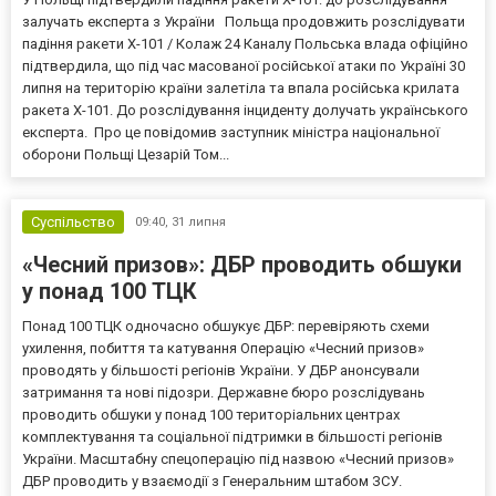
залучать експерта з України Польща продовжить розслідувати
падіння ракети Х-101 / Колаж 24 Каналу Польська влада офіційно
підтвердила, що під час масованої російської атаки по Україні 30
липня на територію країни залетіла та впала російська крилата
ракета Х-101. До розслідування інциденту долучать українського
експерта. Про це повідомив заступник міністра національної
оборони Польщі Цезарій Том...
Суспільство
09:40,
31 липня
«Чесний призов»: ДБР проводить обшуки
у понад 100 ТЦК
Понад 100 ТЦК одночасно обшукує ДБР: перевіряють схеми
ухилення, побиття та катування Операцію «Чесний призов»
проводять у більшості регіонів України. У ДБР анонсували
затримання та нові підозри. Державне бюро розслідувань
проводить обшуки у понад 100 територіальних центрах
комплектування та соціальної підтримки в більшості регіонів
України. Масштабну спецоперацію під назвою «Чесний призов»
ДБР проводить у взаємодії з Генеральним штабом ЗСУ.