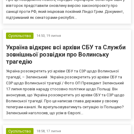
вівторок представили оновлену версію законопроєкту про
санкції проти РФ, який ініціював покійний Ліндсі Грем. Документ,
підтриманий як сенаторами-республі...
Суспільство
14:50,
19 липня
Україна відкриє всі архіви СБУ та Служби
зовнішньої розвідки про Волинську
трагедію
Україна розсекретить усі архіви СБУ та СЗР щодо Волинської
трагедії, – Зеленський Україна розсекретить усі архіви СБУ та
СЗР щодо Волинської трагедії / Фото ОП Президент Зеленський
17 липня провів нараду стосовно політики щодо Польщі. Він
анонсував, що Україна розсекретить усі архіви СБУ та СЗР щодо
Волинської трагедії. Про це написав глава держави у своєму
телеграм-каналі. Як врегульовуватимуть ситуацію із Польщею?
Зеленський наголосив, що усім в Європі...
Суспільство
18:58,
17 липня