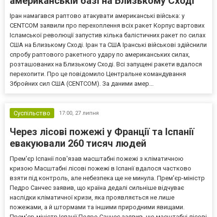
американській базі на Близькому Сході
Іран намагався раптово атакувати американські війська: у
CENTCOM заявили про перехоплення всіх ракет Корпус вартових
Ісламської революції запустив кілька балістичних ракет по силах
США на Близькому Сході. Іран та США Іранські військові здійснили
спробу раптового ракетного удару по американських силах,
розташованих на Близькому Сході. Всі запущені ракети вдалося
перехопити. Про це повідомило Центральне командування
Збройних сил США (CENTCOM). За даними амер...
Суспільство
17:00,
27 липня
Через лісові пожежі у Франції та Іспанії
евакуювали 260 тисяч людей
Прем'єр Іспанії пов'язав масштабні пожежі з кліматичною
кризою Масштабні лісові пожежі в Іспанії вдалося частково
взяти під контроль, але небезпека ще не минула. Прем'єр-міністр
Педро Санчес заявив, що країна дедалі сильніше відчуває
наслідки кліматичної кризи, яка проявляється не лише
пожежами, а й штормами та іншими природними явищами.
Прем'єр-міністр Іспанії Педро Санчес заявив, що масштабні лісові