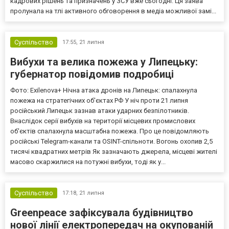
кадрових рішень та призначень у ЗСУ вже сьогодні. Ця заява
пролунала на тлі активного обговорення в медіа можливої замі...
Суспільство
17:55,
21 липня
Вибухи та велика пожежа у Липецьку:
губернатор повідомив подробиці
Фото: Exilenova+ Нічна атака дронів на Липецьк: спалахнула
пожежа на стратегічних об'єктах РФ У ніч проти 21 липня
російський Липецьк зазнав атаки ударних безпілотників.
Внаслідок серії вибухів на території місцевих промислових
об'єктів спалахнула масштабна пожежа. Про це повідомляють
російські Telegram-канали та OSINT-спільноти. Вогонь охопив 2,5
тисячі квадратних метрів Як зазначають джерела, місцеві жителі
масово скаржилися на потужні вибухи, тоді як у...
Суспільство
17:18,
21 липня
Greenpeace зафіксувала будівництво
нової лінії електропередач на окупованій