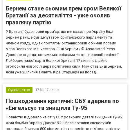
Бернем стане сьомим прем'єром Великої
Британії за десятиліття - уже очолив
правлячу партію
У Британії буде новий прем'єр: що він казав про Україну Енді
Бернем раніше був депутатом британського парламенту та
членом уряду, однак протягом останніх років обіймав посаду
мера Великого Манчестера. Енді Бернем / © Associated Press
Доповнено додатковими матеріалами На конференції керівної
Лейбористської партії Великої Британії 17 липня офіційно
оголосили нового лідера політичної сили. Ним став Енді Бернем,
який уже 20 липня змінить Кіра Стармера на посад...
Суспільство
17:34,
17 липня
Пошкодження критичні: СБУ вдарила по
«Енгельсу» та знищила Ту-95
Повністю відірвало хвіст: у СБУ розкрили деталі знищення Ту-95,
який бомбив Україну Далекобійні безпілотники спецслужби
подолали близько 800 кілометрів та повністю відірвали літаку