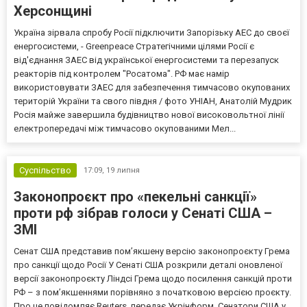
Херсонщині
Україна зірвала спробу Росії підключити Запорізьку АЕС до своєї
енергосистеми, - Greenpeace Стратегічними цілями Росії є
від'єднання ЗАЕС від української енергосистеми та перезапуск
реакторів під контролем "Росатома". РФ має намір
використовувати ЗАЕС для забезпечення тимчасово окупованих
територій України та свого півдня / фото УНІАН, Анатолій Мудрик
Росія майже завершила будівництво нової високовольтної лінії
електропередачі між тимчасово окупованими Мел...
Суспільство
17:09,
19 липня
Законопроєкт про «пекельні санкції»
проти рф зібрав голоси у Сенаті США –
ЗМІ
Сенат США представив пом’якшену версію законопроєкту Грема
про санкції щодо Росії У Сенаті США розкрили деталі оновленої
версії законопроєкту Ліндсі Грема щодо посилення санкцій проти
РФ – з пом’якшеннями порівняно з початковою версією проєкту.
Про це повідомляє Reuters, передає Укрінформ. Сенатори США у