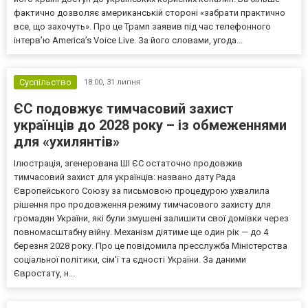
фактично дозволяє американській стороні «забрати практично
все, що захочуть». Про це Трамп заявив під час телефонного
інтерв’ю America’s Voice Live. За його словами, угода...
Суспільство
18:00,
31 липня
ЄС подовжує тимчасовий захист
українців до 2028 року – із обмеженнями
для «ухилянтів»
Ілюстрація, згенерована ШІ ЄС остаточно продовжив
тимчасовий захист для українців: названо дату Рада
Європейського Союзу за письмовою процедурою ухвалила
рішення про продовження режиму тимчасового захисту для
громадян України, які були змушені залишити свої домівки через
повномасштабну війну. Механізм діятиме ще один рік — до 4
березня 2028 року. Про це повідомила пресслужба Міністерства
соціальної політики, сім'ї та єдності України. За даними
Євростату, н...