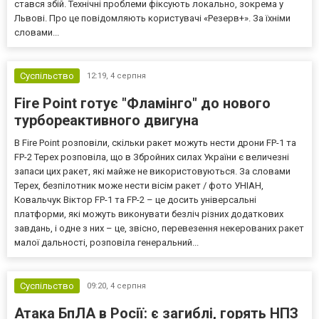
стався збій. Технічні проблеми фіксують локально, зокрема у
Львові. Про це повідомляють користувачі «Резерв+». За їхніми
словами...
Суспільство
12:19,
4 серпня
Fire Point готує "Фламінго" до нового
турбореактивного двигуна
В Fire Point розповіли, скільки ракет можуть нести дрони FP-1 та
FP-2 Терех розповіла, що в Збройних силах України є величезні
запаси цих ракет, які майже не використовуються. За словами
Терех, безпілотник може нести вісім ракет / фото УНІАН,
Ковальчук Віктор FP-1 та FP-2 – це досить універсальні
платформи, які можуть виконувати безліч різних додаткових
завдань, і одне з них – це, звісно, перевезення некерованих ракет
малої дальності, розповіла генеральний...
Суспільство
09:20,
4 серпня
Атака БпЛА в Росії: є загиблі, горять НПЗ