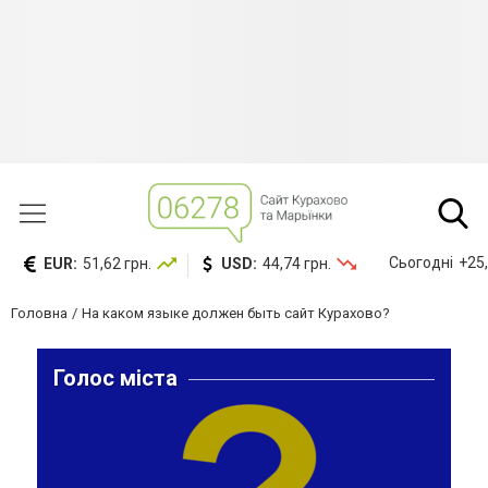
Сьогодні
+25,
EUR:
51,62 грн.
USD:
44,74 грн.
Головна
На каком языке должен быть сайт Курахово?
Голос міста