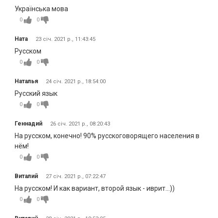
Українська мова
0
0
Ната
23 січ. 2021 р., 11:43:45
Русском
0
0
Наталья
24 січ. 2021 р., 18:54:00
Русский язык
0
0
Геннадий
26 січ. 2021 р., 08:20:43
На русском, конечно! 90% русскоговорящего населения в
нём!
0
0
Виталий
27 січ. 2021 р., 07:22:47
На русском! И как вариант, второй язык - иврит...))
0
0