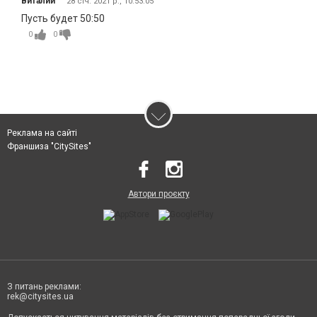
Виталий
28 січ. 2021 р., 10:53:05
Пусть будет 50:50
0
0
Реклама на сайті
Франшиза "CitySites"
Автори проєкту
З питань реклами:
rek@citysites.ua