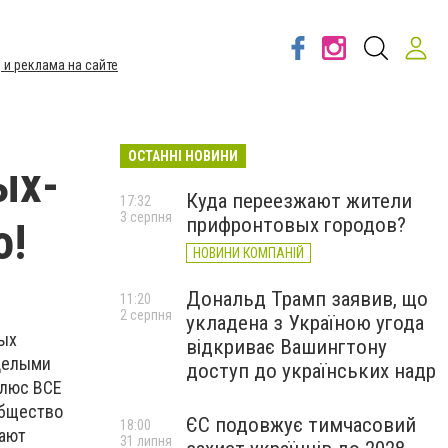
 и реклама на сайте
ОСТАННІ НОВИНИ
ых-
Куда переезжают жители
17:32
3 серпня
прифронтовых городов?
о!
НОВИНИ КОМПАНІЙ
Дональд Трамп заявив, що
11:20
2 серпня
укладена з Україною угода
ных
відкриває Вашингтону
 целыми
доступ до українських надр
плюс ВСЕ
общество
ЄС подовжує тимчасовий
18:00
гают
31 липня