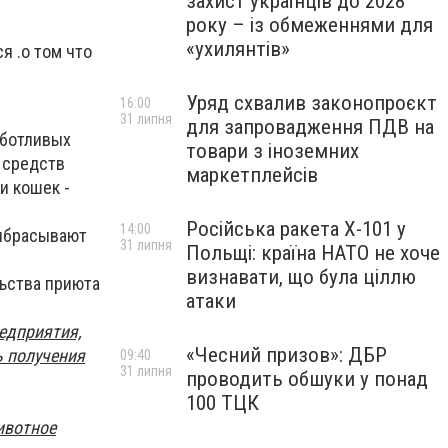
захист українців до 2028
року – із обмеженнями для
«ухилянтів»
я .о том что
Уряд схвалив законопроєкт
16:00
31 липня
для запровадження ПДВ на
аботливых
товари з іноземних
 средств
маркетплейсів
и кошек -
Російська ракета Х-101 у
14:00
выбрасывают
31 липня
Польщі: країна НАТО не хоче
визнавати, що була ціллю
льства приюта
атаки
едприятия,
«Чесний призов»: ДБР
ь получения
09:40
31 липня
проводить обшуки у понад
100 ТЦК
животное