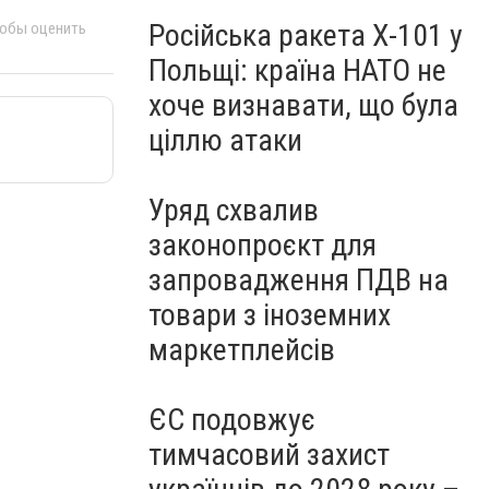
Російська ракета Х-101 у
тобы оценить
Польщі: країна НАТО не
хоче визнавати, що була
ціллю атаки
Уряд схвалив
законопроєкт для
запровадження ПДВ на
товари з іноземних
маркетплейсів
ЄС подовжує
тимчасовий захист