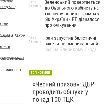
ивотное
Зеленський повертається
09:00
29 липня
вернуть в
до Овального кабінету на
тлі зсуву позиції Трампа у
бік України - FT дізналося
 так
про очікування
омцев в такое
Іран запустив балістичні
08:40
29 липня
ракети по американській
домным
базі на Близькому Сході
оодушевления
рые массово
ТОП НОВИНИ
«Чесний призов»: ДБР
проводить обшуки у
понад 100 ТЦК