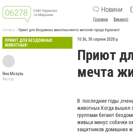
Новини
Головна
Вакансії
Головна
Приют для бездомных животных-мечта жителей города Курахово!
10:36, 30 серпня 2020 р.
ПРИЮТ ДЛЯ БЕЗДОМНЫХ
ЖИВОТНЫХ!
Приют д
мечта жи
Яна Мозуль
Автор
В последние годы ,очен
животных.Когда вышел з
группами бегают бездом
живы,и минус собачки о
защитников домашних жи