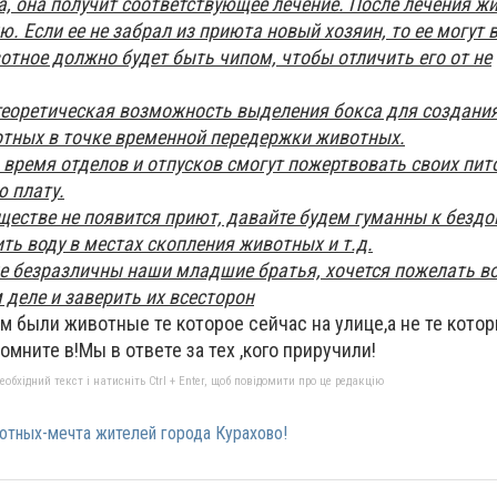
а, она получит соответствующее лечение. После лечения ж
ю. Если ее не забрал из приюта новый хозяин, то ее могут 
отное должно будет быть чипом, чтобы отличить его от не
 теоретическая возможность выделения бокса для создания
тных в точке временной передержки животных.
время отделов и отпусков смогут пожертвовать своих пит
ю плату.
ществе не появится приют, давайте будем гуманны к без
ть воду в местах скопления животных и т.д.
е безразличны наши младшие братья, хочется пожелать в
 деле и заверить их всесторон
ам были животные те которое сейчас на улице,а не те кото
мните в!Мы в ответе за тех ,кого приручили!
бхідний текст і натисніть Ctrl + Enter, щоб повідомити про це редакцію
тных-мечта жителей города Курахово!