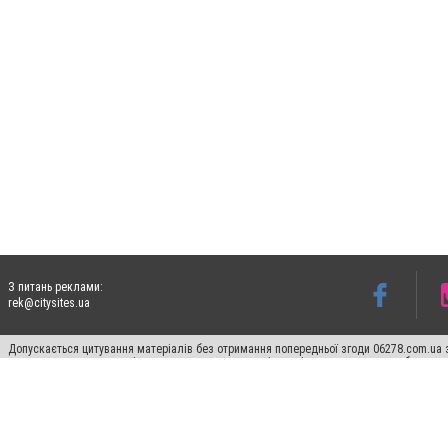
З питань реклами:
rek@citysites.ua
Допускається цитування матеріалів без отримання попередньої згоди 06278.com.ua з
для пошукових систем гіперпосилання на цитовані статті не нижче другого абзацу в
Матеріали з плашками "Новини компаній", "Промо", "Партнерський матеріал", "Партнер
Реклама на сайті
Франшиза 