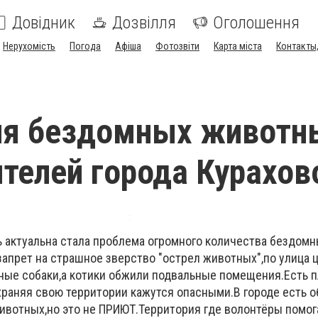
Довідник
Дозвілля
Оголошення
Нерухомість
Погода
Афіша
Фотозвіти
Карта міста
Контакты,
ля бездомных животн
телей города Курахов
ь актуальна стала проблема огромного количества бездом
апрет на страшное зверство "острел животных",по улица
ные собаки,а котики обжили подвальные помещения.Есть 
храняя свою территории кажутся опасными.В городе есть 
вотных,но это не ПРИЮТ.Территория где волонтёры помо