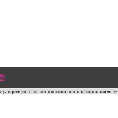
а умови розміщення в тексті обов'язкового посилання на 06278.com.ua - Сайт міст Кур
 тексті або в якості джерела. Порушення виняткових прав переслідується Законом.
ський спецпроєкт", "Політичні новини", "Пресреліз", "PR", "Офіційно", "Політична рек
"CitySites"
Правила класифайд
Редакційна політика
Політика конфіденційності
Пр