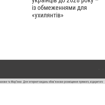
українців до 2028 року –
із обмеженнями для
«ухилянтів»
ахове та Мар'їнки. Для інтернет-видань обов'язкове розміщення прямого, відкритого
лама" публікуються на правах реклами.
авила сайту
Автори проєкту