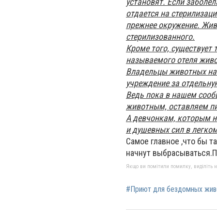
установят. Если заболел
отдается на стерилизаци
прежнее окружение. Жив
стерилизованного.
Кроме того, существует
называемого отеля живо
Владельцы животных на 
учреждение за отдельну
Ведь пока в нашем сооб
животным, оставляем пи
А девчонкам, которым н
и душевных сил в легком
Самое главное ,что бы т
начнут выбрасываться.По
Якщо ви помітили помилку, виділіть нео
#Приют для бездомных живо