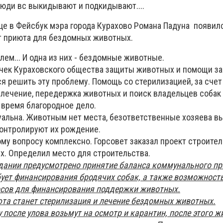
люди вс выкидывают и подкидывают....
це в Фейсбук мэра города Курахово Романа Падуна появилс
кт приюта для бездомных животных.
лем... И одна из них - бездомные животные.
чек Кураховского общества защиты животных и помощи з
я решить эту проблему. Помощь со стерилизацией, за счет
 лечение, передержка животных и поиск владельцев собак 
 время благородное дело.
уальна. Животным нет места, безответственные хозяева 
контролируют их рождение.
ому вопросу комплексно. Горсовет заказал проект строите
. Определил место для строительства.
здании предусмотрено принятие баланса коммунального пр
ует финансирования бродячих собак, а также возможност
осов для финансирования поддержки животных.
та станет стерилизация и лечение бездомных животных.
у после улова возьмут на осмотр и карантин, после этого 