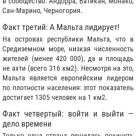
в сообщество: Андорра, Ватикан, Монако,
Сан-Марино, Черногория.
Факт третий: А Мальта лидирует!
На островах республики Мальта, что в
Средиземном море, низкая численность
жителей (менее 420 000), да и площадь
не ахти (всего 316
км
2
). Несмотря на это,
Мальта является европейским лидером
по плотности населения: этот показатель
достигает 1305 человек на 1
км
2
.
Факт четвертый: войти и выйти —
дело времени
Только одна страна решилась покинуть