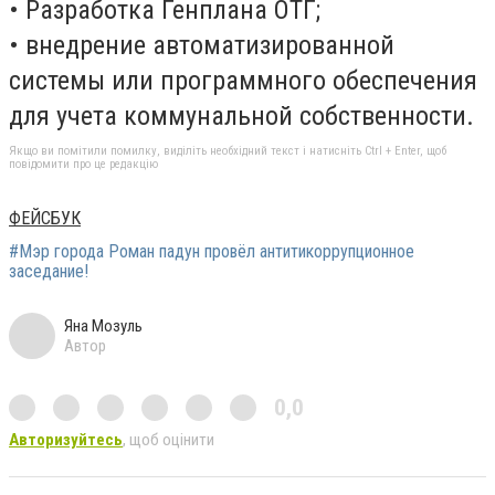
• Разработка Генплана ОТГ;
• внедрение автоматизированной
системы или программного обеспечения
для учета коммунальной собственности.
Якщо ви помітили помилку, виділіть необхідний текст і натисніть Ctrl + Enter, щоб
повідомити про це редакцію
ФЕЙСБУК
#Мэр города Роман падун провёл антитикоррупционное
заседание!
Яна Мозуль
Автор
0,0
Авторизуйтесь
, щоб оцінити