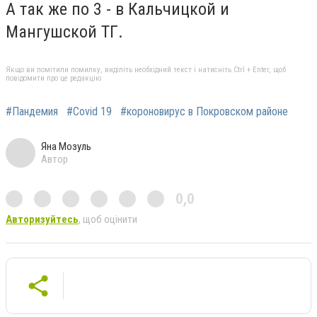
А так же по 3 - в Кальчицкой и
Мангушской ТГ.
Якщо ви помітили помилку, виділіть необхідний текст і натисніть Ctrl + Enter, щоб
повідомити про це редакцію
#Пандемия
#Covid 19
#короновирус в Покровском районе
Яна Мозуль
Автор
0,0
Авторизуйтесь
, щоб оцінити