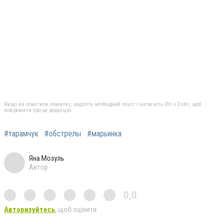
Якщо ви помітили помилку, виділіть необхідний текст і натисніть Ctrl + Enter, щоб
повідомити про це редакцію
#тарамчук
#обстрелы
#марьинка
Яна Мозуль
Автор
0,0
Авторизуйтесь
, щоб оцінити