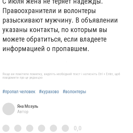
С июля жена не теряет надежды.
Правоохранители и волонтеры
разыскивают мужчину. В объявлении
указаны контакты, по которым вы
можете обратиться, если владеете
информацией о пропавшем.
Якщо ви помітили помилку, виділіть необхідний текст і натисніть Ctrl + Enter, щоб
повідомити про це редакцію
#пропал человек
#курахово
#волонтеры
Яна Мозуль
Автор
0,0