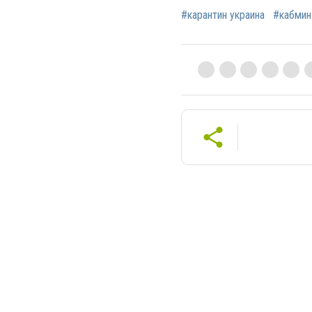
#карантин украина
#кабмин