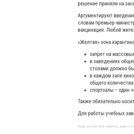
решение приняли на зас
Аргументируют введение
словам премьер-министр
вакцинация. Любой жите
«Желтая» зона карантин
запрет на массовые
в заведениях общеп
столами должно быт
в каждом зале кино
общего количества
спортзалы – один ч
Также обязательно носи
Для работы учебных зав
Якщо ви помітили помилку, виділіть нео