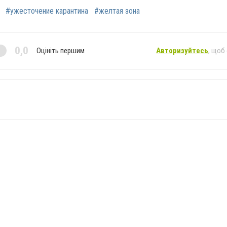
#ужесточение карантина
#желтая зона
0,0
Оцініть першим
Авторизуйтесь
, щоб