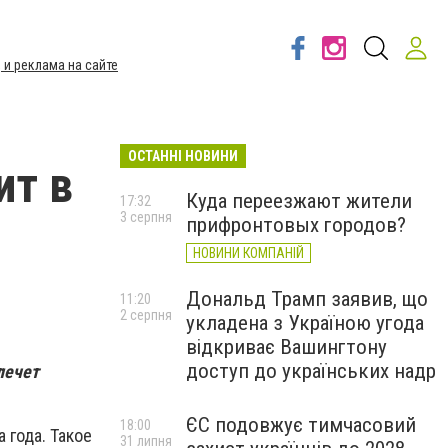
 и реклама на сайте
ОСТАННІ НОВИНИ
ит в
Куда переезжают жители
17:32
3 серпня
прифронтовых городов?
НОВИНИ КОМПАНІЙ
Дональд Трамп заявив, що
11:20
2 серпня
укладена з Україною угода
відкриває Вашингтону
доступ до українських надр
лечет
ЄС подовжує тимчасовий
18:00
 года. Такое
31 липня