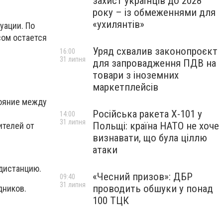
захист українців до 2028
року – із обмеженнями для
«ухилянтів»
уации. По
сом остается
Уряд схвалив законопроєкт
16:00
31 липня
для запровадження ПДВ на
товари з іноземних
маркетплейсів
тояние между
Російська ракета Х-101 у
14:00
31 липня
Польщі: країна НАТО не хоче
ителей от
визнавати, що була ціллю
атаки
дистанцию.
«Чесний призов»: ДБР
09:40
31 липня
проводить обшуки у понад
дников.
100 ТЦК