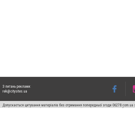
З питань реклами:
rek@citysites.ua
Допускається цитування матеріалів без отримання попередньої згоди 06278.com.ua з
для пошукових систем гіперпосилання на цитовані статті не нижче другого абзацу в
Матеріали з плашками "Новини компаній", "Промо", "Партнерський матеріал", "Партнер
Реклама на сайті
Франшиза 