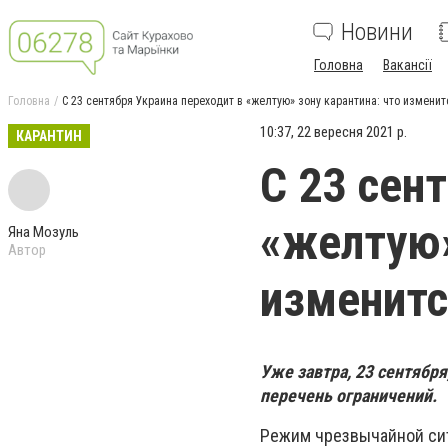
Новини
Головна
Вакансії
Головна
С 23 сентября Украина переходит в «желтую» зону карантина: что изменит
10:37, 22 вересня 2021 р.
КАРАНТИН
С 23 сен
«желтую»
Яна Мозуль
Автор
изменит
Уже завтра, 23 сентября
перечень ограничений.
Режим чрезвычайной сит