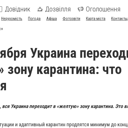
Довідник
Дозвілля
Оголошення
Нерухомість
Погода
Афіша
Фотозвіти
Карта міста
Контакты,
ся
тября Украина переход
 зону карантина: что
ся
, вся Украина переходит в «желтую» зону карантина. Это в
уации и адаптивный карантин продлятся минимум до конца