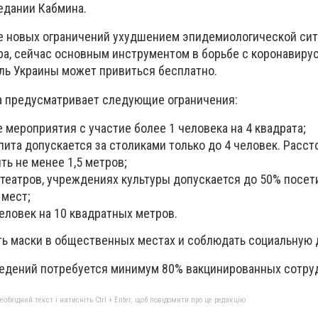
едании Кабмина.
 новых ограничений ухудшением эпидемиологической сит
а, сейчас основным инструментом в борьбе с коронавиру
ль Украины может привиться бесплатно.
а предусматривает следующие ограничения:
 мероприятия с участие более 1 человека на 4 квадрата;
ита допускается за столиками только до 4 человек. Расс
ь не менее 1,5 метров;
театров, учреждениях культуры допускается до 50% посет
 мест;
еловек на 10 квадратных метров.
ть маски в общественных местах и соблюдать социальную 
едений потребуется минимум 80% вакцинированных сотру
бхідний текст і натисніть Ctrl + Enter, щоб повідомити про це редакцію