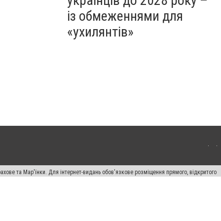
українців до 2028 року –
із обмеженнями для
«ухилянтів»
ахове та Мар'їнки. Для інтернет-видань обов'язкове розміщення прямого, відкритого
лама" публікуються на правах реклами.
авила сайту
Автори проєкту