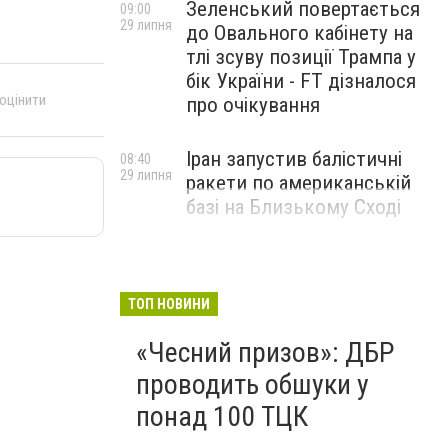
Зеленський повертається
09:00
29 липня
до Овального кабінету на
тлі зсуву позиції Трампа у
бік України - FT дізналося
 оцінити
про очікування
Іран запустив балістичні
08:40
29 липня
ракети по американській
базі на Близькому Сході
ТОП НОВИНИ
«Чесний призов»: ДБР
проводить обшуки у
понад 100 ТЦК