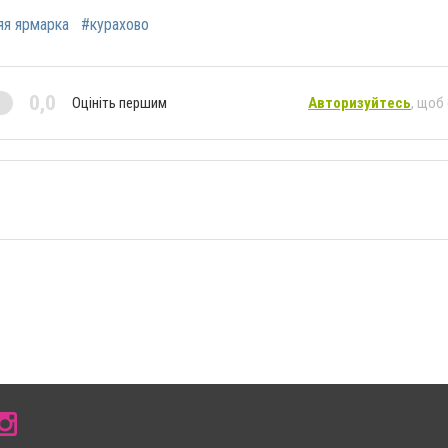
яя ярмарка
#курахово
0,0
Оцініть першим
Авторизуйтесь
, щоб