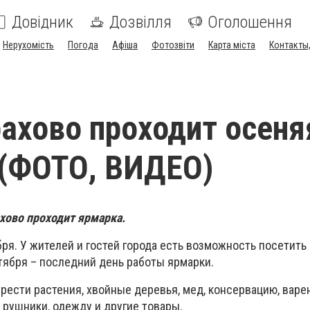
Довідник
Дозвілля
Оголошення
Нерухомість
Погода
Афіша
Фотозвіти
Карта міста
Контакты,
рахово проходит осеня
 (ФОТО, ВИДЕО)
хово проходит ярмарка.
бря. У жителей и гостей города есть возможность посетить
нтября – последний день работы ярмарки.
ести растения, хвойные деревья, мед, консервацию, варе
 рушники, одежду и другие товары.