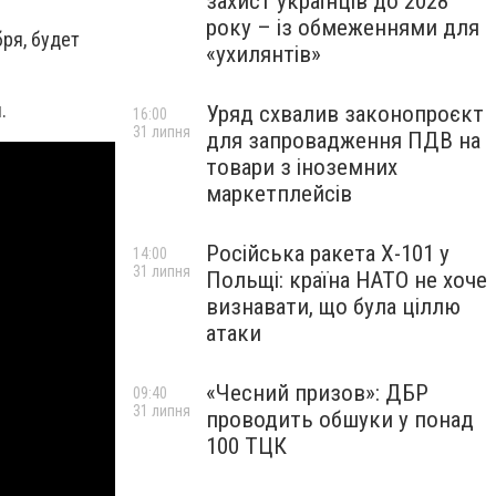
захист українців до 2028
року – із обмеженнями для
ря, будет
«ухилянтів»
.
Уряд схвалив законопроєкт
16:00
31 липня
для запровадження ПДВ на
товари з іноземних
маркетплейсів
Російська ракета Х-101 у
14:00
31 липня
Польщі: країна НАТО не хоче
визнавати, що була ціллю
атаки
«Чесний призов»: ДБР
09:40
31 липня
проводить обшуки у понад
100 ТЦК