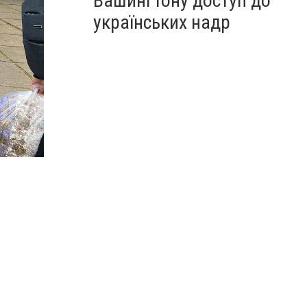
Вашингтону доступ до
українських надр