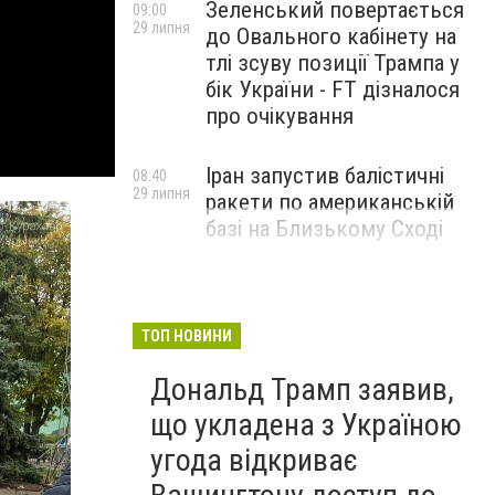
Зеленський повертається
09:00
29 липня
до Овального кабінету на
тлі зсуву позиції Трампа у
бік України - FT дізналося
про очікування
Іран запустив балістичні
08:40
29 липня
ракети по американській
базі на Близькому Сході
ТОП НОВИНИ
Дональд Трамп заявив,
що укладена з Україною
угода відкриває