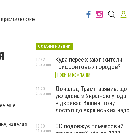
 и реклама на сайте
ОСТАННІ НОВИНИ
я
Куда переезжают жители
17:32
3 серпня
прифронтовых городов?
НОВИНИ КОМПАНІЙ
Дональд Трамп заявив, що
11:20
2 серпня
укладена з Україною угода
відкриває Вашингтону
 ее еще
доступ до українських надр
нье, изделия
ЄС подовжує тимчасовий
18:00
31 липня