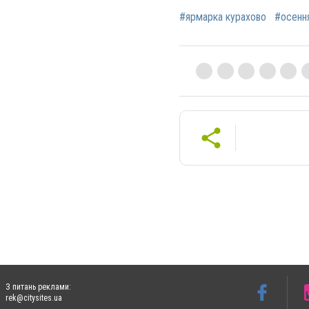
#ярмарка курахово
#осенн
З питань реклами:
rek@citysites.ua