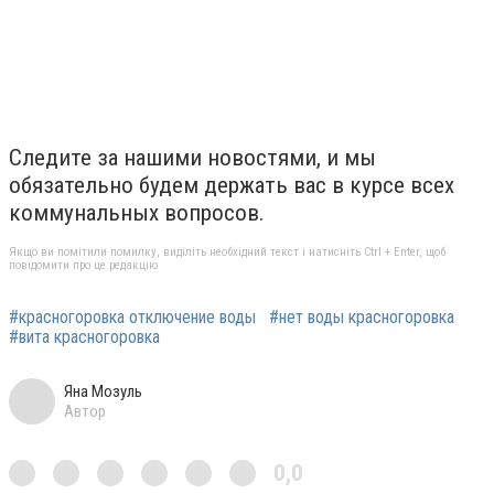
Следите за нашими новостями, и мы
обязательно будем держать вас в курсе всех
коммунальных вопросов.
Якщо ви помітили помилку, виділіть необхідний текст і натисніть Ctrl + Enter, щоб
повідомити про це редакцію
#красногоровка отключение воды
#нет воды красногоровка
#вита красногоровка
Яна Мозуль
Автор
0,0