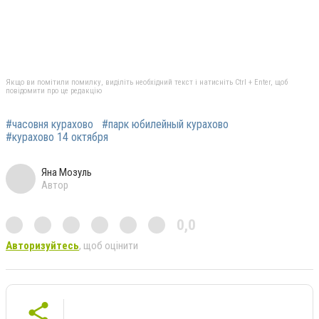
Якщо ви помітили помилку, виділіть необхідний текст і натисніть Ctrl + Enter, щоб
повідомити про це редакцію
#часовня курахово
#парк юбилейный курахово
#курахово 14 октября
Яна Мозуль
Автор
0,0
Авторизуйтесь
, щоб оцінити