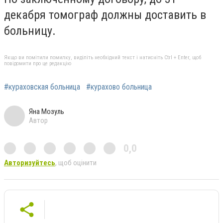
декабря томограф должны доставить в
больницу.
Якщо ви помітили помилку, виділіть необхідний текст і натисніть Ctrl + Enter, щоб
повідомити про це редакцію
#кураховская больница
#курахово больница
Яна Мозуль
Автор
0,0
Авторизуйтесь
, щоб оцінити