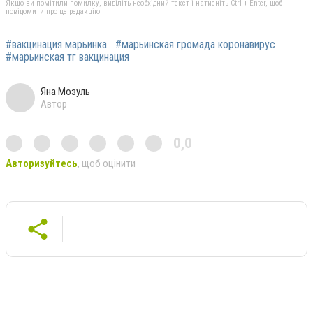
Якщо ви помітили помилку, виділіть необхідний текст і натисніть Ctrl + Enter, щоб
повідомити про це редакцію
#вакцинация марьинка
#марьинская громада коронавирус
#марьинская тг вакцинация
Яна Мозуль
Автор
0,0
Авторизуйтесь
, щоб оцінити