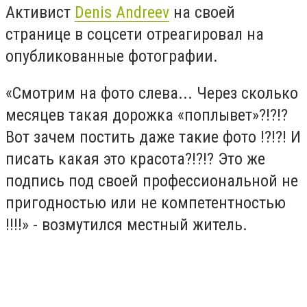
Активист
Denis Andreev
на своей
странице в соцсети отреагировал на
опубликованные фотографии.
«Смотрим на фото слева... Через сколько
месяцев такая дорожка «поплывет»?!?!?
Вот зачем постить даже такие фото !?!?! И
писать какая это красота?!?!? Это же
подпись под своей профессиональной не
пригодностью или не компетентностью
!!!!» - возмутился местный житель.