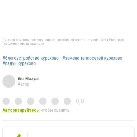
Якщо ви помітили помилку, виділіть необхідний текст і натисніть Ctrl + Enter, щоб
повідомити про це редакцію
#благоустройство курахово
#замена теплосетей курахово
#падун курахово
Яна Мозуль
Автор
0,0
Авторизируйтесь
, чтобы оценить