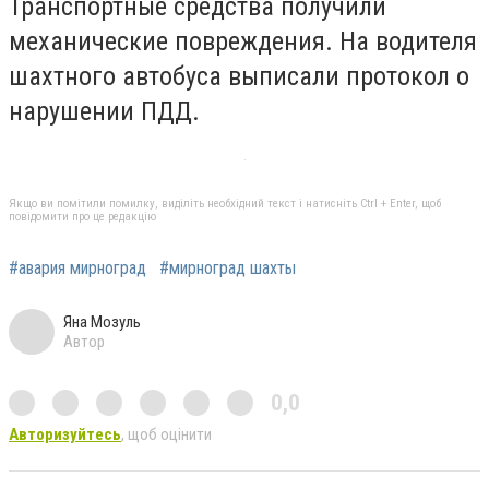
Транспортные средства получили
механические повреждения. На водителя
шахтного автобуса выписали протокол о
нарушении ПДД.
Якщо ви помітили помилку, виділіть необхідний текст і натисніть Ctrl + Enter, щоб
повідомити про це редакцію
#авария мирноград
#мирноград шахты
Яна Мозуль
Автор
0,0
Авторизуйтесь
, щоб оцінити