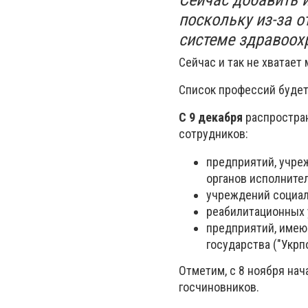
поскольку из-за о
системе здравоох
Сейчас и так не хватает 
Список профессий будет
С 9 декабря
распростран
сотрудников:
предприятий, учре
органов исполнител
учреждений социал
реабилитационных
предприятий, имею
государства ("Укрпо
Отметим, с 8 ноября нач
госчиновников.