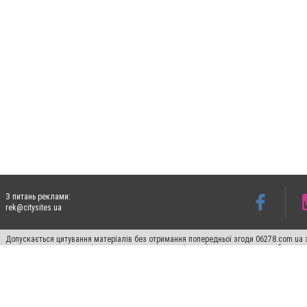
З питань реклами:
rek@citysites.ua
Допускається цитування матеріалів без отримання попередньої згоди 06278.com.ua з
для пошукових систем гіперпосилання на цитовані статті не нижче другого абзацу в
Матеріали з плашками "Новини компаній", "Промо", "Партнерський матеріал", "Партнер
Реклама на сайті
Франшиза 