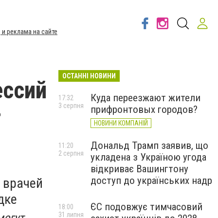
 и реклама на сайте
ОСТАННІ НОВИНИ
ессий
Куда переезжают жители
17:32
3 серпня
прифронтовых городов?
т
НОВИНИ КОМПАНІЙ
Дональд Трамп заявив, що
11:20
2 серпня
укладена з Україною угода
відкриває Вашингтону
доступ до українських надр
 врачей
дке
ЄС подовжує тимчасовий
18:00
огут,
31 липня