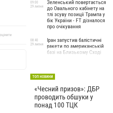
Зеленський повертається
09:00
29 липня
до Овального кабінету на
тлі зсуву позиції Трампа у
бік України - FT дізналося
про очікування
 оцінити
Іран запустив балістичні
08:40
29 липня
ракети по американській
базі на Близькому Сході
ТОП НОВИНИ
«Чесний призов»: ДБР
проводить обшуки у
понад 100 ТЦК