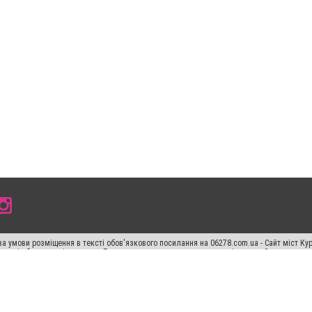
а умови розміщення в тексті обов'язкового посилання на 06278.com.ua - Сайт міст Кур
 тексті або в якості джерела. Порушення виняткових прав переслідується Законом.
ський спецпроєкт", "Політичні новини", "Пресреліз", "PR", "Офіційно", "Політична рек
"CitySites"
Правила класифайд
Редакційна політика
Політика конфіденційності
Пр