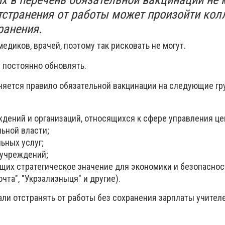
тстранения от работы может произойти кол
ранения.
медиков, врачей, поэтому так рисковать не могут.
 постоянно обновлять.
яется правило обязательной вакцинации на следующие г
ждений и организаций, относящихся к сфере управления ц
ьной власти;
ьных услуг;
 учреждений;
щих стратегическое значение для экономики и безопаснос
чта", "Укрзализныця" и другие).
али отстранять от работы без сохранения зарплаты учител