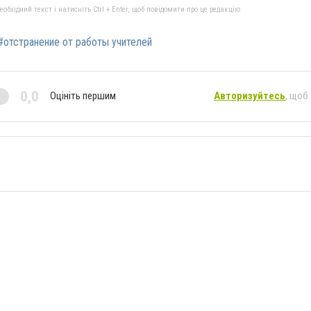
бхідний текст і натисніть Ctrl + Enter, щоб повідомити про це редакцію
#отстранение от работы учителей
0,0
Оцініть першим
Авторизуйтесь
, щоб