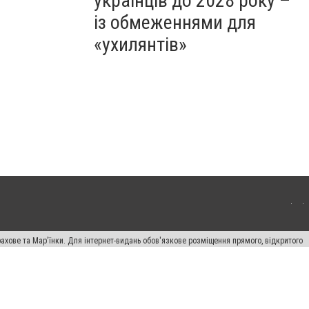
українців до 2028 року –
із обмеженнями для
«ухилянтів»
ахове та Мар'їнки. Для інтернет-видань обов'язкове розміщення прямого, відкритого
лама" публікуються на правах реклами.
авила сайту
Автори проєкту