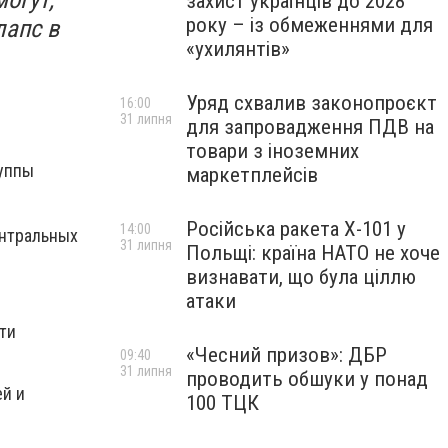
захист українців до 2028
року – із обмеженнями для
лапс в
«ухилянтів»
Уряд схвалив законопроєкт
16:00
31 липня
для запровадження ПДВ на
товари з іноземних
руппы
маркетплейсів
Російська ракета Х-101 у
14:00
ентральных
31 липня
Польщі: країна НАТО не хоче
визнавати, що була ціллю
атаки
ти
«Чесний призов»: ДБР
09:40
31 липня
проводить обшуки у понад
ей и
100 ТЦК