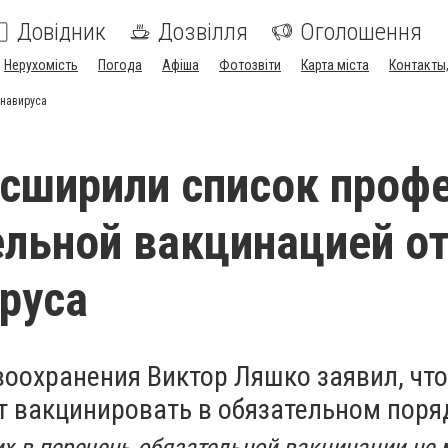
Довідник
Дозвілля
Оголошення
Нерухомість
Погода
Афіша
Фотозвіти
Карта міста
Контакты,
онавируса
сширили список проф
ельной вакцинацией о
руса
оохранения Виктор Ляшко заявил, что
т вакцинировать в обязательном поря
х в перечень обязательной вакцинации не м