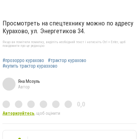
Просмотреть на спецтехнику можно по адресу
Курахово, ул. Энергетиков 34.
Якщо ви помітили помилку, виділіть необхідний текст і натисніть Ctrl + Enter, щоб
повідомити про це редакцію
#прозорро курахово
#трактор курахово
#купить трактор куразхово
Яна Мозуль
Автор
0,0
Авторизуйтесь
, щоб оцінити