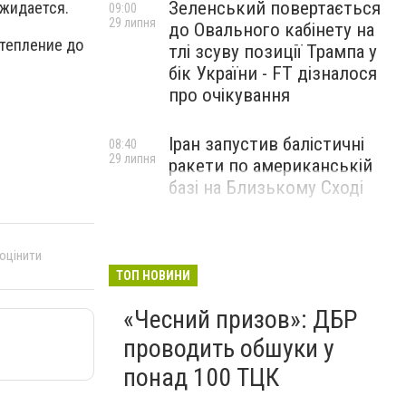
Зеленський повертається
ожидается.
09:00
29 липня
до Овального кабінету на
отепление до
тлі зсуву позиції Трампа у
бік України - FT дізналося
про очікування
Іран запустив балістичні
08:40
29 липня
ракети по американській
базі на Близькому Сході
 оцінити
ТОП НОВИНИ
«Чесний призов»: ДБР
проводить обшуки у
понад 100 ТЦК