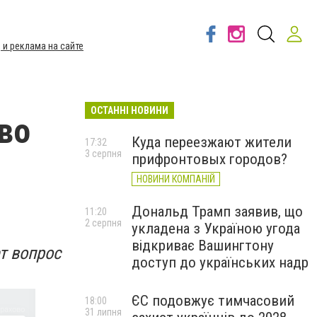
 и реклама на сайте
ОСТАННІ НОВИНИ
ово
Куда переезжают жители
17:32
3 серпня
прифронтовых городов?
НОВИНИ КОМПАНІЙ
Дональд Трамп заявив, що
11:20
2 серпня
укладена з Україною угода
відкриває Вашингтону
т вопрос
доступ до українських надр
ЄС подовжує тимчасовий
18:00
31 липня