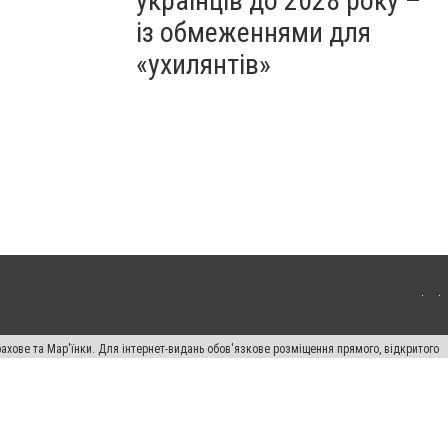
українців до 2028 року –
із обмеженнями для
«ухилянтів»
ахове та Мар'їнки. Для інтернет-видань обов'язкове розміщення прямого, відкритого
лама" публікуються на правах реклами.
авила сайту
Автори проєкту