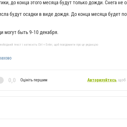
ики, до конца этого месяца будут только дожди. Снега не 
исла будут осадки в виде дождя. До конца месяца будет п
 могут быть 9-10 декабря.
бхідний текст і натисніть Ctrl + Enter, щоб повідомити про це редакцію
рахово
0,0
Оцініть першим
Авторизуйтесь
, щоб