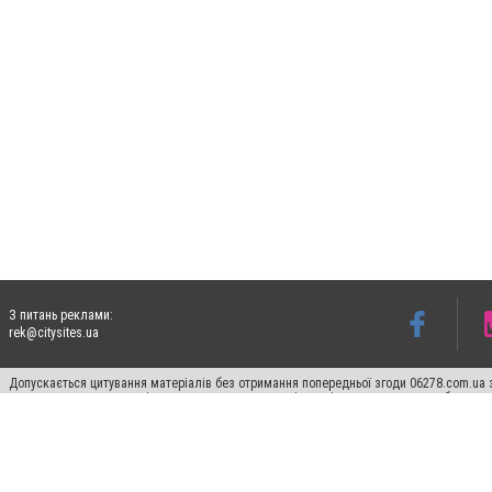
З питань реклами:
rek@citysites.ua
Допускається цитування матеріалів без отримання попередньої згоди 06278.com.ua з
для пошукових систем гіперпосилання на цитовані статті не нижче другого абзацу в
Матеріали з плашками "Новини компаній", "Промо", "Партнерський матеріал", "Партнер
Реклама на сайті
Франшиза 