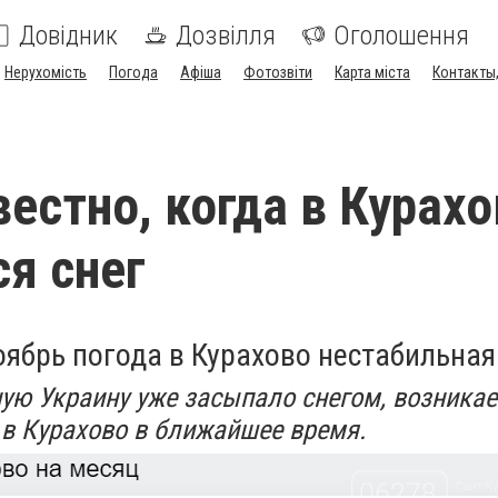
Довідник
Дозвілля
Оголошення
Нерухомість
Погода
Афіша
Фотозвіти
Карта міста
Контакты,
вестно, когда в Курах
я снег
оябрь погода в Курахово нестабильная
ую Украину уже засыпало снегом, возникае
 в Курахово в ближайшее время.