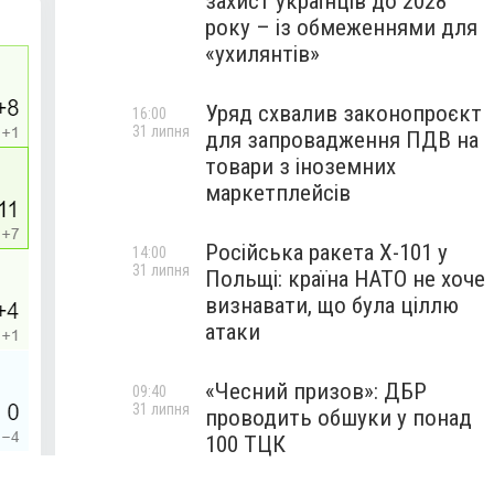
захист українців до 2028
року – із обмеженнями для
«ухилянтів»
Уряд схвалив законопроєкт
16:00
31 липня
для запровадження ПДВ на
товари з іноземних
маркетплейсів
Російська ракета Х-101 у
14:00
31 липня
Польщі: країна НАТО не хоче
визнавати, що була ціллю
атаки
«Чесний призов»: ДБР
09:40
31 липня
проводить обшуки у понад
100 ТЦК