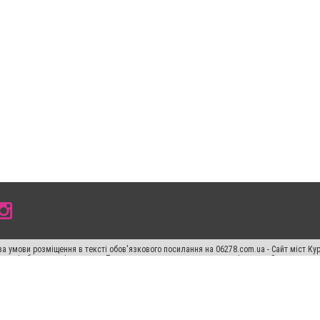
а умови розміщення в тексті обов'язкового посилання на 06278.com.ua - Сайт міст Кур
 тексті або в якості джерела. Порушення виняткових прав переслідується Законом.
ський спецпроєкт", "Політичні новини", "Пресреліз", "PR", "Офіційно", "Політична рек
"CitySites"
Правила класифайд
Редакційна політика
Політика конфіденційності
Пр