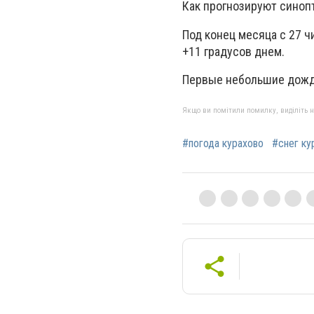
Как прогнозируют синопт
Под конец месяца с 27 ч
+11 градусов днем.
Первые небольшие дожди
Якщо ви помітили помилку, виділіть нео
#погода курахово
#снег ку