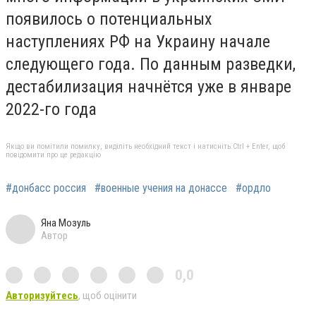
появилось о потенциальных
наступлениях РФ на Украину начале
следующего года. По данным разведки,
дестабилизация начнётся уже в январе
2022-го года
Якщо ви помітили помилку, виділіть необхідний текст і натисніть Ctrl + Enter, щоб
повідомити про це редакцію
#донбасс россия
#военные учения на донассе
#ордло
Яна Мозуль
Автор
0,0
Авторизуйтесь
, щоб оцінити