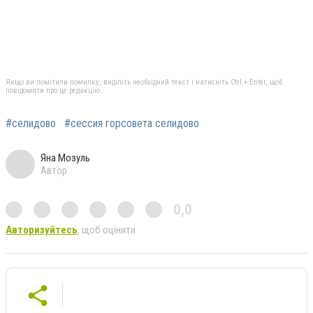
Якщо ви помітили помилку, виділіть необхідний текст і натисніть Ctrl + Enter, щоб
повідомити про це редакцію
#селидово
#сессия горсовета селидово
Яна Мозуль
Автор
0,0
Авторизуйтесь
, щоб оцінити