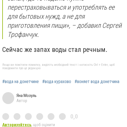
перестраховываться и употреблять ее
для бытовых нужд, а не для
приготовления пищи», – добавил Сергей
Трофанчук.
Сейчас же запах воды стал речным.
Якщо ви помітили помилку, виділіть необхідний текст і натисніть Ctrl + Enter, щоб
повідомити про це редакцію
#вода на донетчине
#вода курахово
#воняет вода донетчина
Яна Мозуль
Автор
0,0
Авторизуйтесь
, щоб оцінити