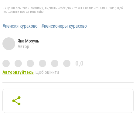
Якщо ви помітили помилку, виділіть необхідний текст і натисніть Ctrl + Enter, щоб
повідомити про це редакцію
#пенсия курахово
#пенсионеры курахово
Яна Мозуль
Автор
0,0
Авторизуйтесь
, щоб оцінити