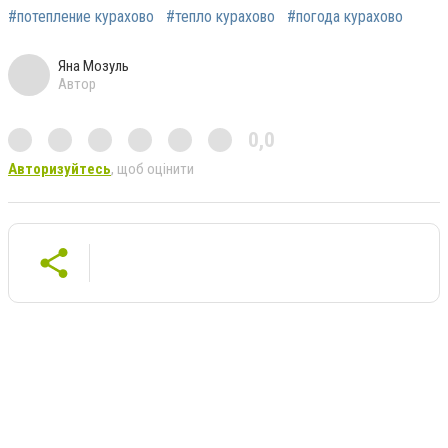
#потепление курахово
#тепло курахово
#погода курахово
Яна Мозуль
Автор
0,0
Авторизуйтесь
, щоб оцінити