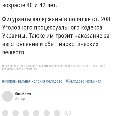
возрасте 40 и 42 лет.
Фигуранты задержаны в порядке ст. 208
Уголовного процессуального кодекса
Украины. Также им грозит наказание за
изготовление и сбыт наркотических
веществ.
Якщо ви помітили помилку, виділіть необхідний текст і натисніть Ctrl + Enter, щоб
повідомити про це редакцію
#исправительная колония селидово
#Селидово криминал
Яна Мозуль
Автор
0,0