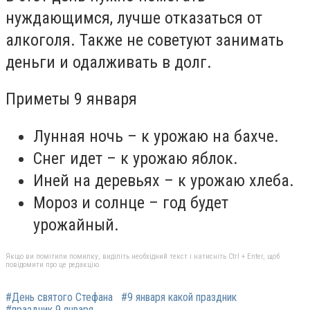
нуждающимся, лучше отказаться от
алкоголя. Также не советуют занимать
деньги и одалживать в долг.
Приметы 9 января
Лунная ночь – к урожаю на бахче.
Снег идет – к урожаю яблок.
Иней на деревьях – к урожаю хлеба.
Мороз и солнце – год будет
урожайный.
Якщо ви помітили помилку, виділіть необхідний текст і натисніть Ctrl + Enter, щоб
повідомити про це редакцію
#День святого Стефана
#9 января какой праздник
#праздник 9 января