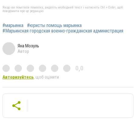
Якщо ви помітили помилку, виділіть необхідний текст і натисніть Ctrl + Enter, щоб
повідомити про це редакцію
#марьинка
#юристы помощь марьинка
#Марьинская городская военно-гражданская администрация
Яна Мозуль
Автор
0,0
Авторизуйтесь
, щоб оцінити