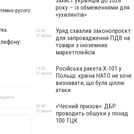
захист українців до 2028
року – із обмеженнями для
 темно-русого
«ухилянтів»
пка.
Уряд схвалив законопроєкт
16:00
31 липня
для запровадження ПДВ на
елефону:
товари з іноземних
маркетплейсів
Російська ракета Х-101 у
14:00
31 липня
Польщі: країна НАТО не хоче
визнавати, що була ціллю
атаки
 оцінити
«Чесний призов»: ДБР
09:40
31 липня
проводить обшуки у понад
100 ТЦК