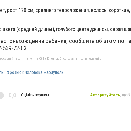
ет, рост 170 см, среднего телосложения, волосы короткие,
о цвета (средней длины), голубого цвета джинсы, серая ша
естонахождение ребенка, сообщите об этом по т
-569-72-03.
бхідний текст і натисніть Ctrl + Enter, щоб повідомити про це редакцію
ль
#розыск человека мариуполь
0,0
Оцініть першим
Авторизуйтесь
, щоб