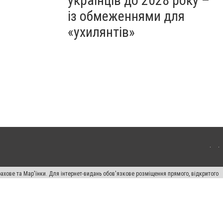
українців до 2028 року –
із обмеженнями для
«ухилянтів»
ахове та Мар'їнки. Для інтернет-видань обов'язкове розміщення прямого, відкритого
лама" публікуються на правах реклами.
авила сайту
Автори проєкту