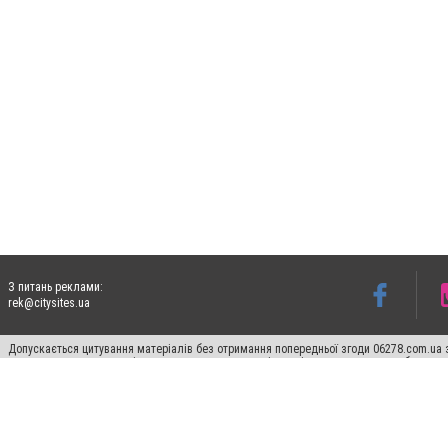
З питань реклами:
rek@citysites.ua
Допускається цитування матеріалів без отримання попередньої згоди 06278.com.ua з
для пошукових систем гіперпосилання на цитовані статті не нижче другого абзацу в
Матеріали з плашками "Новини компаній", "Промо", "Партнерський матеріал", "Партнер
Реклама на сайті
Франшиза 