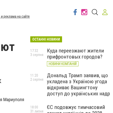
 и реклама на сайте
ОСТАННІ НОВИНИ
ают
Куда переезжают жители
17:32
3 серпня
прифронтовых городов?
НОВИНИ КОМПАНІЙ
Дональд Трамп заявив, що
11:20
к
2 серпня
укладена з Україною угода
відкриває Вашингтону
доступ до українських надр
ия Мариуполя
ЄС подовжує тимчасовий
18:00
31 липня