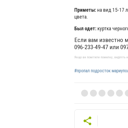
Приметы:
на вид 15-17 л
цвета.
Был одет:
куртка черног
Если вам известно м
096-233-49-47 или 097
Якщо ви помітили помилку, виділіть нео
#пропал подросток мариупо