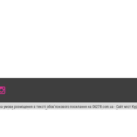
а умови розміщення в тексті обов'язкового посилання на 06278.com.ua - Сайт міст Кур
 тексті або в якості джерела. Порушення виняткових прав переслідується Законом.
ський спецпроєкт", "Політичні новини", "Пресреліз", "PR", "Офіційно", "Політична рек
"CitySites"
Правила класифайд
Редакційна політика
Політика конфіденційності
Пр