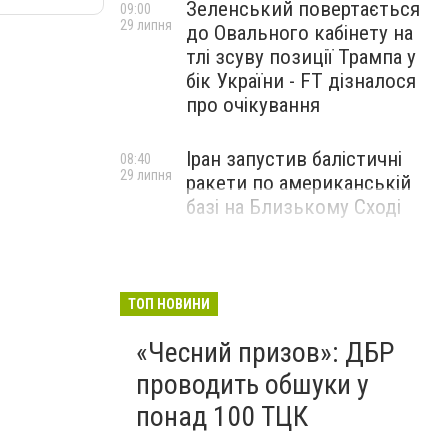
Зеленський повертається
09:00
29 липня
до Овального кабінету на
тлі зсуву позиції Трампа у
бік України - FT дізналося
про очікування
Іран запустив балістичні
08:40
29 липня
ракети по американській
базі на Близькому Сході
ТОП НОВИНИ
«Чесний призов»: ДБР
проводить обшуки у
понад 100 ТЦК