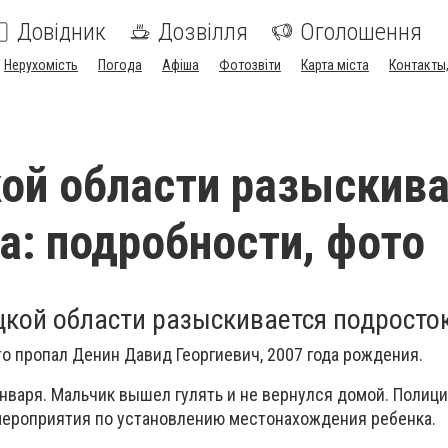
Довідник
Дозвілля
Оголошення
Нерухомість
Погода
Афіша
Фотозвіти
Карта міста
Контакты,
ой области разыскив
а: подробности, фото
цкой области разыскивается подросто
то пропал Денин Давид Георгиевич, 2007 года рождения.
января. Мальчик вышел гулять и не вернулся домой. Полиц
мероприятия по установлению местонахождения ребенка.