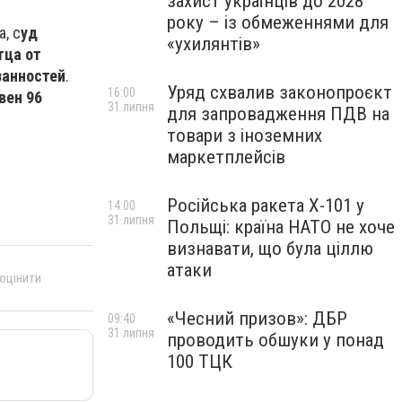
захист українців до 2028
року – із обмеженнями для
, с
уд
«ухилянтів»
тца от
занностей
.
Уряд схвалив законопроєкт
16:00
вен 96
31 липня
для запровадження ПДВ на
товари з іноземних
маркетплейсів
Російська ракета Х-101 у
14:00
31 липня
Польщі: країна НАТО не хоче
визнавати, що була ціллю
атаки
 оцінити
«Чесний призов»: ДБР
09:40
31 липня
проводить обшуки у понад
100 ТЦК