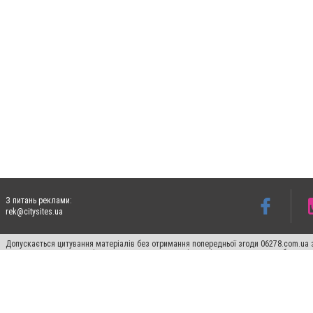
З питань реклами:
rek@citysites.ua
Допускається цитування матеріалів без отримання попередньої згоди 06278.com.ua з
для пошукових систем гіперпосилання на цитовані статті не нижче другого абзацу в
Матеріали з плашками "Новини компаній", "Промо", "Партнерський матеріал", "Партнер
Реклама на сайті
Франшиза 