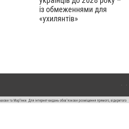
українців до 2028 року –
із обмеженнями для
«ухилянтів»
ахове та Мар'їнки. Для інтернет-видань обов'язкове розміщення прямого, відкритого
лама" публікуються на правах реклами.
авила сайту
Автори проєкту