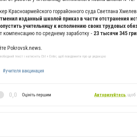
кер Красноармейского горрайонного суда Светлана Хмелева
тменил изданный школой приказ в части отстранения ис
опустить учительницу к исполнению своих трудовых обя
 компенсацию по среднему заработку -
23 тысячи 345 гри
те Pokrovsk.news.
бхідний текст і натисніть Ctrl + Enter, щоб повідомити про це редакцію
#учителя вакцинация
0,0
Оцініть першим
Авторизуйтесь
, щоб