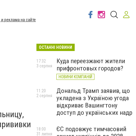
 и реклама на сайте
ОСТАННІ НОВИНИ
Куда переезжают жители
17:32
3 серпня
прифронтовых городов?
НОВИНИ КОМПАНІЙ
Дональд Трамп заявив, що
11:20
2 серпня
укладена з Україною угода
відкриває Вашингтону
доступ до українських надр
льницу,
 прививки
ЄС подовжує тимчасовий
18:00
31 липня