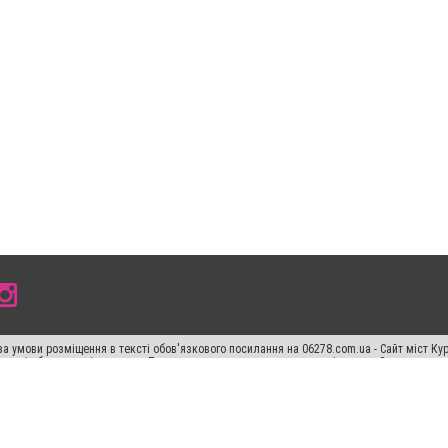
а умови розміщення в тексті обов'язкового посилання на 06278.com.ua - Сайт міст Кур
 тексті або в якості джерела. Порушення виняткових прав переслідується Законом.
ський спецпроєкт", "Політичні новини", "Пресреліз", "PR", "Офіційно", "Політична рек
"CitySites"
Правила класифайд
Редакційна політика
Політика конфіденційності
Пр