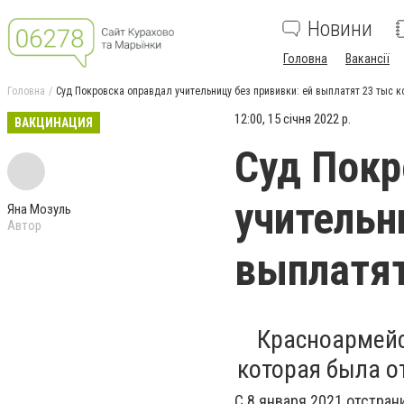
Новини
Головна
Вакансії
Головна
Суд Покровска оправдал учительницу без прививки: ей выплатят 23 тыс 
12:00, 15 січня 2022 р.
ВАКЦИНАЦИЯ
Суд Покр
учительн
Яна Мозуль
Автор
выплатят
Красноармейс
которая была о
С 8 января 2021 отстран