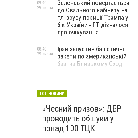
Зеленський повертається
09:00
29 липня
до Овального кабінету на
тлі зсуву позиції Трампа у
бік України - FT дізналося
про очікування
Іран запустив балістичні
08:40
29 липня
ракети по американській
базі на Близькому Сході
ТОП НОВИНИ
«Чесний призов»: ДБР
проводить обшуки у
понад 100 ТЦК