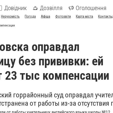
Довідник
Дозвілля
Оголошення
Нерухомість
Погода
Афіша
Фотозвіти
Карта міста
Контакты,
компенсации
овска оправдал
ицу без прививки: ей
 23 тыс компенсации
кий горрайонный суд оправдал учите
тстранена от работы из-за отсутствия
или от работы учительницу английского языка школы №12.