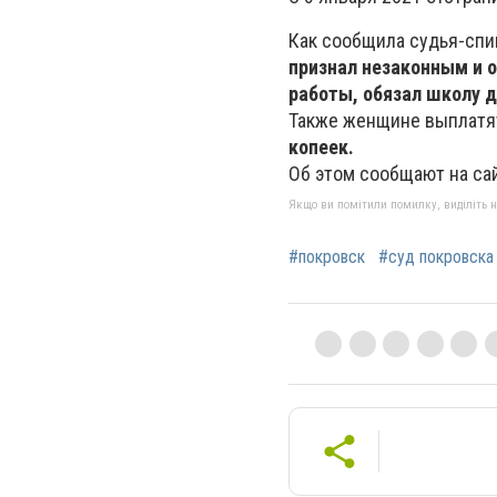
Как сообщила судья-спи
признал незаконным и о
работы, обязал школу д
Также женщине выплатят
копеек.
Об этом сообщают на сай
Якщо ви помітили помилку, виділіть нео
#покровск
#суд покровска