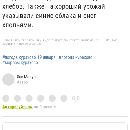
хлебов. Также на хороший урожай
указывали синие облака и снег
хлопьями.
Якщо ви помітили помилку, виділіть необхідний текст і натисніть Ctrl + Enter, щоб
повідомити про це редакцію
#погода курахово 19 января
#погода курахово
#морозы курахово
Яна Мозуль
Автор
0,0
Авторизуйтесь
, щоб оцінити