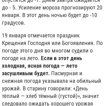
опустится до -7. Днем завтра ожидается
до - 5. Усиление мороза прогнозируют 20
января. В этот день ночью будет до -10
градусов.
19 января отмечается праздник
Крещения Господня или Богоявления. По
погоде этого дня во многом судили о
погоде на лето.
Если в этот день
холодная, ясная погода — лето
засушливым будет.
Пасмурная и
снежная погода указывала на обильный
урожай. В старину говорили: «День
тёплый — хлеб тёмный (густой)», значит
следовало ожидать хорошего урожая