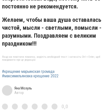
постоянно не рекомендуется.
Желаем, чтобы ваша душа оставалась
чистой, мысли - светлыми, помысли -
разумными. Поздравляем с великим
праздником!!!
Якщо ви помітили помилку, виділіть необхідний текст і натисніть Ctrl + Enter, щоб
повідомити про це редакцію
#крещение марьинская громада
#максимильяновка крещение 2022
Яна Мозуль
Автор
0,0