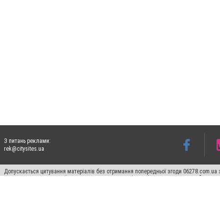
З питань реклами:
rek@citysites.ua
Допускається цитування матеріалів без отримання попередньої згоди 06278.com.ua з
для пошукових систем гіперпосилання на цитовані статті не нижче другого абзацу в
Матеріали з плашками "Новини компаній", "Промо", "Партнерський матеріал", "Партнер
Реклама на сайті
Франшиза 