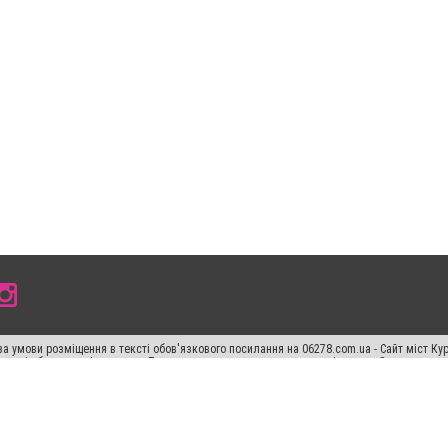
а умови розміщення в тексті обов'язкового посилання на 06278.com.ua - Сайт міст Кур
 тексті або в якості джерела. Порушення виняткових прав переслідується Законом.
ський спецпроєкт", "Політичні новини", "Пресреліз", "PR", "Офіційно", "Політична рек
"CitySites"
Правила класифайд
Редакційна політика
Політика конфіденційності
Пр