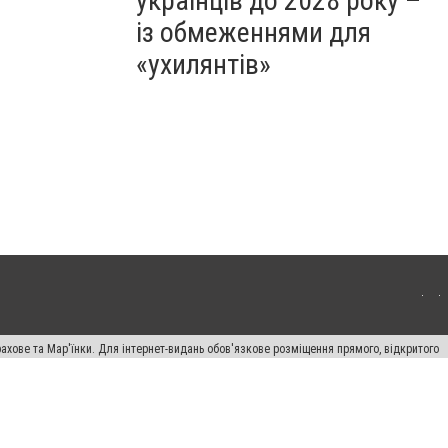
українців до 2028 року –
із обмеженнями для
«ухилянтів»
ахове та Мар'їнки. Для інтернет-видань обов'язкове розміщення прямого, відкритого
лама" публікуються на правах реклами.
авила сайту
Автори проєкту