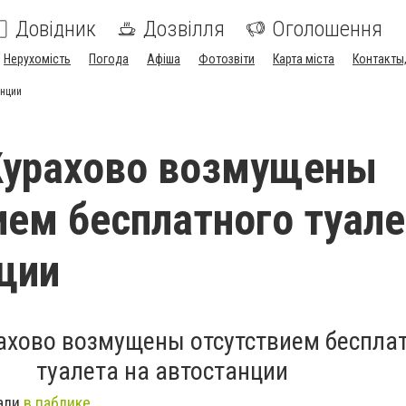
Довідник
Дозвілля
Оголошення
Нерухомість
Погода
Афіша
Фотозвіти
Карта міста
Контакты,
анции
Курахово возмущены
ием бесплатного туале
ции
ахово возмущены отсутствием беспла
туалета на автостанции
али
в паблике.