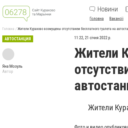
Новини
Головна
Вакансії
Головна
Жители Курахово возмущены отсутствием бесплатного туалета на автост
11:22, 21 січня 2022 р.
АВТОСТАНЦИЯ
Жители 
отсутств
Яна Мозуль
Автор
автостан
Жители Кур
Фото и видео опубликов