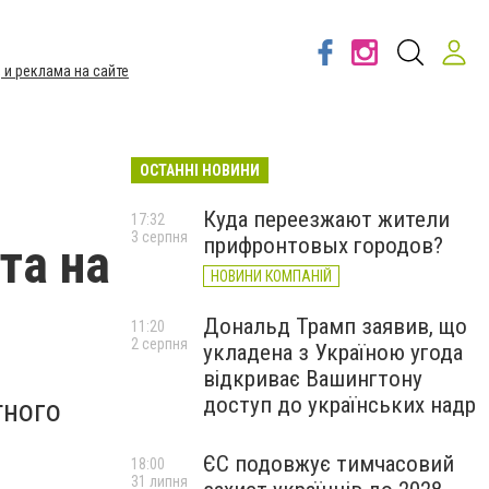
 и реклама на сайте
ОСТАННІ НОВИНИ
Куда переезжают жители
17:32
3 серпня
прифронтовых городов?
та на
НОВИНИ КОМПАНІЙ
Дональд Трамп заявив, що
11:20
2 серпня
укладена з Україною угода
відкриває Вашингтону
доступ до українських надр
тного
ЄС подовжує тимчасовий
18:00
31 липня