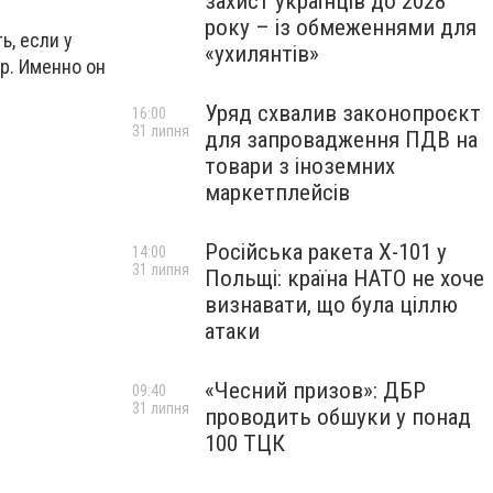
захист українців до 2028
року – із обмеженнями для
ь, если у
«ухилянтів»
р. Именно он
Уряд схвалив законопроєкт
16:00
31 липня
для запровадження ПДВ на
товари з іноземних
маркетплейсів
Російська ракета Х-101 у
14:00
31 липня
Польщі: країна НАТО не хоче
визнавати, що була ціллю
атаки
«Чесний призов»: ДБР
09:40
31 липня
проводить обшуки у понад
100 ТЦК