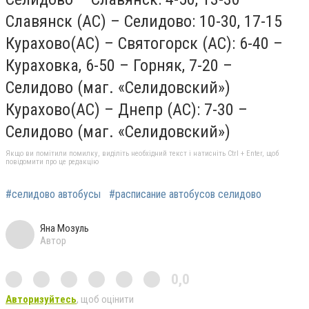
Славянск (АС) – Селидово: 10-30, 17-15
Курахово(АС) – Святогорск (АС): 6-40 –
Кураховка, 6-50 – Горняк, 7-20 –
Селидово (маг. «Селидовский»)
Курахово(АС) – Днепр (АС): 7-30 –
Селидово (маг. «Селидовский»)
Якщо ви помітили помилку, виділіть необхідний текст і натисніть Ctrl + Enter, щоб
повідомити про це редакцію
#селидово автобусы
#расписание автобусов селидово
Яна Мозуль
Автор
0,0
Авторизуйтесь
, щоб оцінити