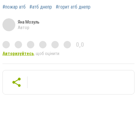
#пожар атб
#атб днепр
#горит атб днепр
Яна Мозуль
Автор
0,0
Авторизуйтесь
, щоб оцінити