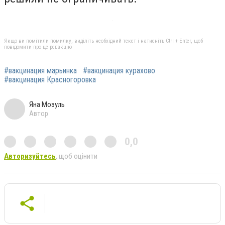
Якщо ви помітили помилку, виділіть необхідний текст і натисніть Ctrl + Enter, щоб
повідомити про це редакцію
#вакцинация марьинка
#вакцинация курахово
#вакцинация Красногоровка
Яна Мозуль
Автор
0,0
Авторизуйтесь
, щоб оцінити