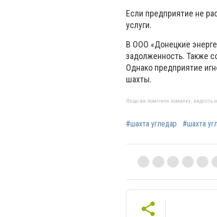
Если предприятие не ра
услуги.
В ООО «Донецкие энерге
задолженность. Также с
Однако предприятие игн
шахты.
Якщо ви помітили помилку, виділіть нео
#шахта угледар
#шахта уг