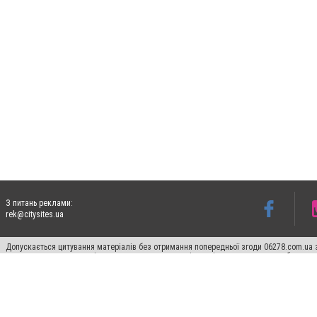
З питань реклами:
rek@citysites.ua
Допускається цитування матеріалів без отримання попередньої згоди 06278.com.ua з
для пошукових систем гіперпосилання на цитовані статті не нижче другого абзацу в
Матеріали з плашками "Новини компаній", "Промо", "Партнерський матеріал", "Партнер
Реклама на сайті
Франшиза 