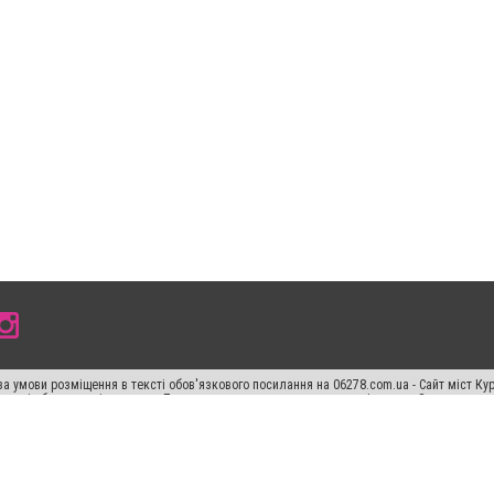
а умови розміщення в тексті обов'язкового посилання на 06278.com.ua - Сайт міст Кур
 тексті або в якості джерела. Порушення виняткових прав переслідується Законом.
ський спецпроєкт", "Політичні новини", "Пресреліз", "PR", "Офіційно", "Політична рек
"CitySites"
Правила класифайд
Редакційна політика
Політика конфіденційності
Пр