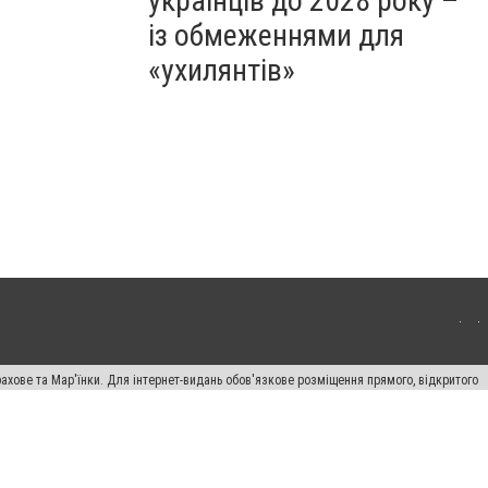
українців до 2028 року –
із обмеженнями для
«ухилянтів»
ахове та Мар'їнки. Для інтернет-видань обов'язкове розміщення прямого, відкритого
лама" публікуються на правах реклами.
авила сайту
Автори проєкту