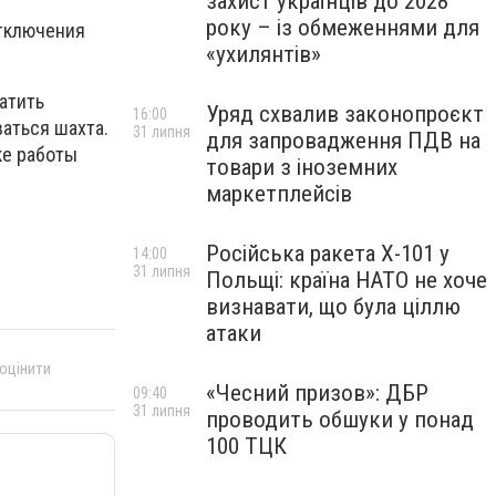
захист українців до 2028
року – із обмеженнями для
отключения
«ухилянтів»
атить
Уряд схвалив законопроєкт
16:00
аться шахта.
31 липня
для запровадження ПДВ на
ке работы
товари з іноземних
маркетплейсів
Російська ракета Х-101 у
14:00
31 липня
Польщі: країна НАТО не хоче
визнавати, що була ціллю
атаки
 оцінити
«Чесний призов»: ДБР
09:40
31 липня
проводить обшуки у понад
100 ТЦК