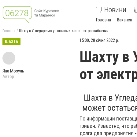
Новини
Головна
Вакансії
Головна
Шахту в Угледаре могут отключить от электроснабжения
15:00, 28 січня 2022 р.
ШАХТА
Шахту в 
от элект
Яна Мозуль
Автор
Шахта в Угле
может остаться
По информации поставщик
гривен. Известно, что р
долга для предприятия -