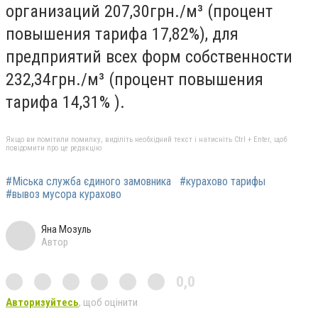
организаций 207,30грн./м³ (процент
повышения тарифа 17,82%), для
предприятий всех форм собственности
232,34грн./м³ (процент повышения
тарифа 14,31% ).
Якщо ви помітили помилку, виділіть необхідний текст і натисніть Ctrl + Enter, щоб
повідомити про це редакцію
#Міська служба єдиного замовника
#курахово тарифы
#вывоз мусора курахово
Яна Мозуль
Автор
0,0
Авторизуйтесь
, щоб оцінити