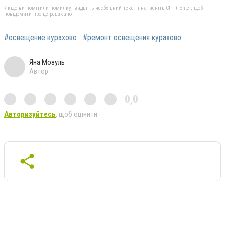
Якщо ви помітили помилку, виділіть необхідний текст і натисніть Ctrl + Enter, щоб
повідомити про це редакцію
#освещение курахово
#ремонт освещения курахово
Яна Мозуль
Автор
0,0
Авторизуйтесь
, щоб оцінити