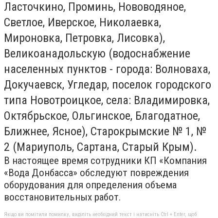
Ласточкино, Проминь, Нововодяное,
Светлое, Иверское, Николаевка,
Мироновка, Петровка, Лисовка),
Великоанадольскую (водоснабжение
населенных пунктов - города: Волноваха,
Докучаевск, Угледар, поселок городского
типа Новотроицкое, села: Владимировка,
Октябрьское, Ольгинское, Благодатное,
Ближнее, Ясное), Старокрымские № 1, №
2 (Мариуполь, Сартана, Старый Крым).
В настоящее время сотрудники КП «Компания
«Вода Донбасса» обследуют повреждения
оборудования для определения объема
восстановительных работ.
Якщо ви помітили помилку, виділіть необхідний текст і натисніть Ctrl + Enter, щоб