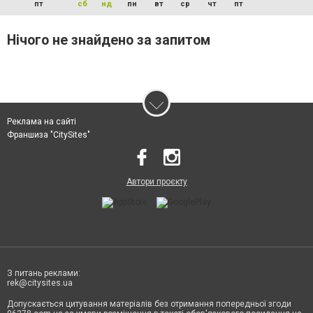
пт
сб
нд
пн
вт
ср
чт
пт
Нічого не знайдено за запитом
Реклама на сайті
Франшиза "CitySites"
Автори проєкту
З питань реклами:
rek@citysites.ua
Допускається цитування матеріалів без отримання попередньої згоди