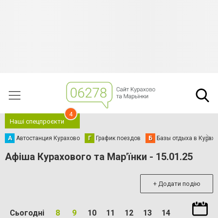
4
Наші спецпроєкти
А
Автостанция Курахово
Г
График поездов
Б
Базы отдыха в Курах
Афіша Курахового та Мар'їнки - 15.01.25
+ Додати подію
Сьогодні
8
9
10
11
12
13
14