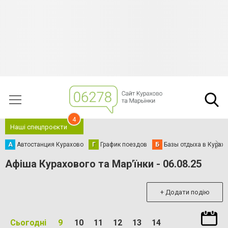
4
Наші спецпроєкти
А
Автостанция Курахово
Г
График поездов
Б
Базы отдыха в Курах
Афіша Курахового та Мар'їнки - 06.08.25
+ Додати подію
Сьогодні
9
10
11
12
13
14