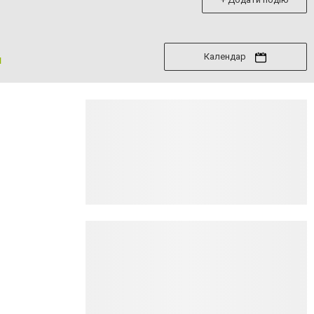
Календар
я