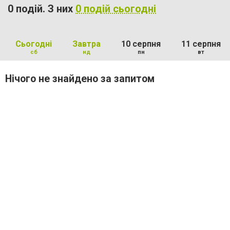
0 подій. З них
0 подій сьогодні
Сьогодні
Завтра
10 серпня
11 серпня
сб
нд
пн
вт
Нічого не знайдено за запитом