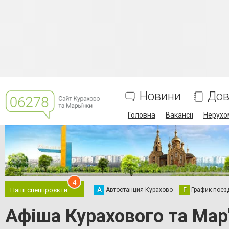
Новини
Дов
Головна
Вакансії
Нерухо
4
А
Автостанция Курахово
Г
График поез
Наші спецпроєкти
Афіша Курахового та Мар'