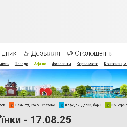
ідник
Дозвілля
Оголошення
мість
Погода
Афіша
Фотозвіти
Карта міста
Контакты, и
дов
Б
Базы отдыха в Курахово
К
Кафе, пиццерии, бары
К
Конкурс 
їнки - 17.08.25