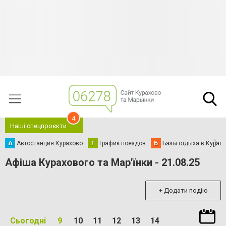
4
Наші спецпроєкти
А
Автостанция Курахово
Г
График поездов
Б
Базы отдыха в Курах
Афіша Курахового та Мар'їнки - 21.08.25
+ Додати подію
Сьогодні
9
10
11
12
13
14