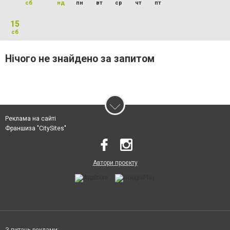
сб
нд
пн
вт
ср
чт
пт
15
сб
Нічого не знайдено за запитом
Реклама на сайті
Франшиза "CitySites"
Автори проєкту