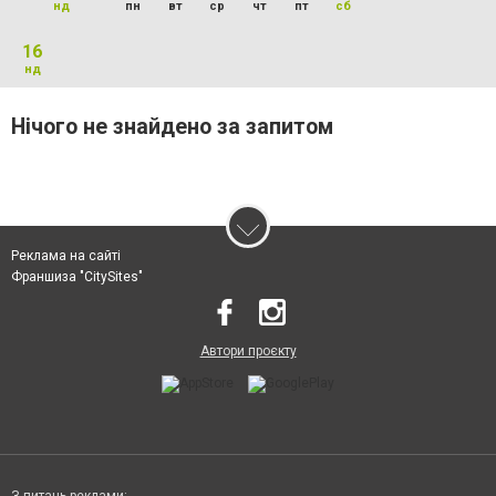
нд
пн
вт
ср
чт
пт
сб
16
нд
Нічого не знайдено за запитом
Реклама на сайті
Франшиза "CitySites"
Автори проєкту