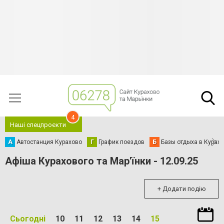
4
Наші спецпроєкти
А
Автостанция Курахово
Г
График поездов
Б
Базы отдыха в Курах
Афіша Курахового та Мар'їнки - 12.09.25
+ Додати подію
Сьогодні
10
11
12
13
14
15