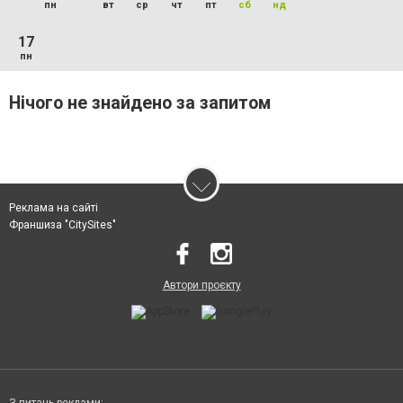
пн
вт
ср
чт
пт
сб
нд
17
пн
Нічого не знайдено за запитом
Реклама на сайті
Франшиза "CitySites"
Автори проєкту