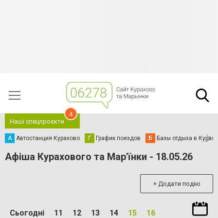
4
Наші спецпроєкти
А
Автостанция Курахово
Г
График поездов
Б
Базы отдыха в Курах
Афіша Курахового та Мар'їнки - 18.05.26
+ Додати подію
Сьогодні
11
12
13
14
15
16