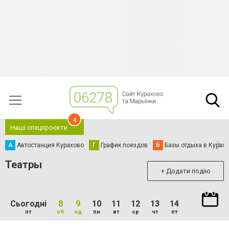
4
Наші спецпроєкти
А
Автостанция Курахово
Г
График поездов
Б
Базы отдыха в Курах
Театры
+ Додати подію
Сьогодні
8
9
10
11
12
13
14
пт
сб
нд
пн
вт
ср
чт
пт