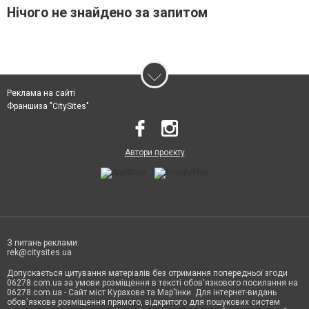
Нічого не знайдено за запитом
Реклама на сайті
Франшиза "CitySites"
Автори проєкту
З питань реклами:
rek@citysites.ua
Допускається цитування матеріалів без отримання попередньої згоди
06278.com.ua за умови розміщення в тексті обов'язкового посилання на
06278.com.ua - Сайт міст Курахове та Мар'їнки. Для інтернет-видань
обов'язкове розміщення прямого, відкритого для пошукових систем