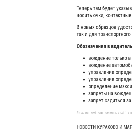
Теперь там будет указыв
носить очки, контактные
В новых образцов удост
так и для транспортного
Обозначения в водител
вождение только в
вождение автомоби
управление опреде
управление опреде
определение макси
запреты на вожден
запрет садиться за
Якщо ви помітили помилку, виділіть нео
НОВОСТИ КУРАХОВО И МА