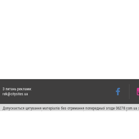
З питань реклами:
rek@citysites.ua
Допускається цитування матеріалів без отримання попередньої згоди 06278.com.ua з
для пошукових систем гіперпосилання на цитовані статті не нижче другого абзацу в
Матеріали з плашками "Новини компаній", "Промо", "Партнерський матеріал", "Партнер
Реклама на сайті
Франшиза 