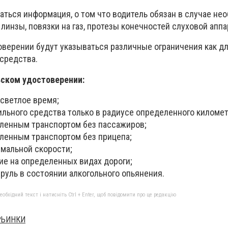
аться информация, о том что водитель обязан в случае не
 линзы, повязки на газ, протезы конечностей слуховой аппа
оверении будут указываться различные ограничения как дл
 средства.
ьском удостоверении:
 светлое время;
льного средства только в радиусе определенного киломе
ленным транспортом без пассажиров;
ленным транспортом без прицепа;
мальной скорости;
ие на определенных видах дороги;
 руль в состоянии алкогольного опьянения.
бхідний текст і натисніть Ctrl + Enter, щоб повідомити про це редакцію
РЬИНКИ