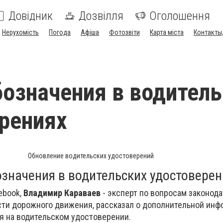
Довідник
Дозвілля
Оголошення
Нерухомість
Погода
Афіша
Фотозвіти
Карта міста
Контакты,
означения в водитель
рениях
Обновление водительских удостоверений
значения в водительских удостоверен
ebook,
Владимир Караваев
- эксперт по вопросам законода
ти дорожного движения, рассказал о дополнительной инф
я на водительском удостоверении.