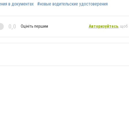
ния в документах
#новые водительские удостоверения
0,0
Оцініть першим
Авторизуйтесь
, щоб