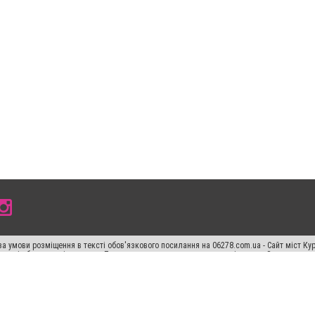
а умови розміщення в тексті обов'язкового посилання на 06278.com.ua - Сайт міст Кур
 тексті або в якості джерела. Порушення виняткових прав переслідується Законом.
ський спецпроєкт", "Політичні новини", "Пресреліз", "PR", "Офіційно", "Політична рек
"CitySites"
Правила класифайд
Редакційна політика
Політика конфіденційності
Пр