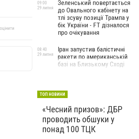
Зеленський повертається
09:00
29 липня
до Овального кабінету на
тлі зсуву позиції Трампа у
бік України - FT дізналося
 оцінити
про очікування
Іран запустив балістичні
08:40
29 липня
ракети по американській
базі на Близькому Сході
ТОП НОВИНИ
«Чесний призов»: ДБР
проводить обшуки у
понад 100 ТЦК