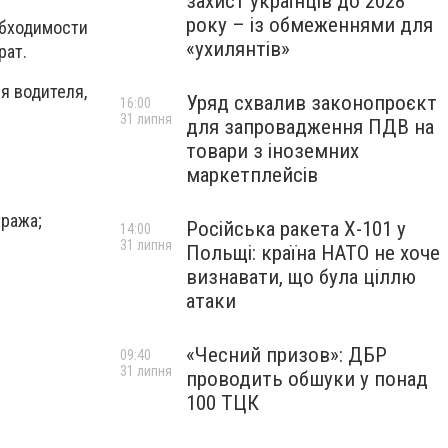
захист українців до 2028
року – із обмеженнями для
обходимости
«ухилянтів»
рат.
я водителя,
Уряд схвалив законопроєкт
16:00
31 липня
для запровадження ПДВ на
товари з іноземних
маркетплейсів
тража;
Російська ракета Х-101 у
14:00
31 липня
Польщі: країна НАТО не хоче
визнавати, що була ціллю
атаки
«Чесний призов»: ДБР
09:40
31 липня
проводить обшуки у понад
100 ТЦК