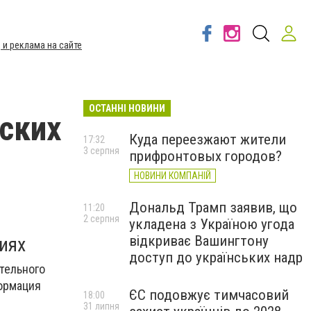
 и реклама на сайте
ОСТАННІ НОВИНИ
ских
Куда переезжают жители
17:32
3 серпня
прифронтовых городов?
НОВИНИ КОМПАНІЙ
Дональд Трамп заявив, що
11:20
2 серпня
укладена з Україною угода
відкриває Вашингтону
иях
доступ до українських надр
тельного
ормация
ЄС подовжує тимчасовий
18:00
31 липня