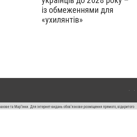
українців до 2028 року –
із обмеженнями для
«ухилянтів»
ахове та Мар'їнки. Для інтернет-видань обов'язкове розміщення прямого, відкритого
лама" публікуються на правах реклами.
авила сайту
Автори проєкту