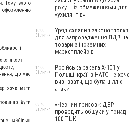
захист українців до 2028
и. Тому варто
року – із обмеженнями для
му оформленню
«ухилянтів»
Уряд схвалив законопроєкт
16:00
31 липня
для запровадження ПДВ на
товари з іноземних
обливості:
маркетплейсів
кої якості;
цюєте;
Російська ракета Х-101 у
14:00
31 липня
днання, що має
Польщі: країна НАТО не хоче
визнавати, що була ціллю
мер хоче мати
атаки
повинно бути
«Чесний призов»: ДБР
09:40
31 липня
проводить обшуки у понад
100 ТЦК
тане найбільш