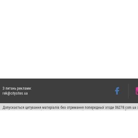
З питань реклами:
rek@citysites.ua
Допускається цитування матеріалів без отримання попередньої згоди 06278.com.ua з
для пошукових систем гіперпосилання на цитовані статті не нижче другого абзацу в
Матеріали з плашками "Новини компаній", "Промо", "Партнерський матеріал", "Партнер
Реклама на сайті
Франшиза 