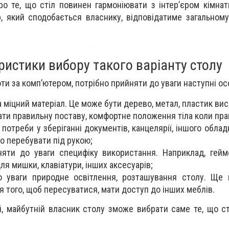
ро те, що стіл повинен гармоніювати з інтер’єром кімнат
р, який сподобається власнику, відповідатиме загально
ристики вибору такого варіанту столу
ти за комп’ютером, потрібно прийняти до уваги наступні ос
 міцний матеріал. Це може бути дерево, метал, пластик висо
ати правильну поставу, комфортне положення тіла коли пра
потреби у зберіганні документів, канцелярії, іншого обла
о перебувати під рукою;
яти до уваги специфіку використання. Наприклад, гей
ля мишки, клавіатури, інших аксесуарів;
о уваги природне освітлення, розташування столу. Ще 
я того, щоб пересуватися, мати доступ до інших меблів.
і, майбутній власник столу зможе вибрати саме те, що с