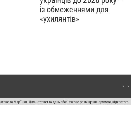
українців до 2028 року –
із обмеженнями для
«ухилянтів»
ахове та Мар'їнки. Для інтернет-видань обов'язкове розміщення прямого, відкритого
лама" публікуються на правах реклами.
авила сайту
Автори проєкту