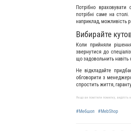
Потрібно враховувати о
потрібні саме на столі
наприклад, можливість р
Вибирайте кутов
Коли прийняли рішення
звернутися до спеціалі
що задовольнить навіть 
Не відкладайте придба
обговорити з менеджеро
спростить життя, гарант
Якщо ви помітили помилку, виділіть нео
#Мебшоп
#MebShop