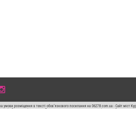
а умови розміщення в тексті обов'язкового посилання на 06278.com.ua - Сайт міст Кур
 тексті або в якості джерела. Порушення виняткових прав переслідується Законом.
ський спецпроєкт", "Політичні новини", "Пресреліз", "PR", "Офіційно", "Політична рек
"CitySites"
Правила класифайд
Редакційна політика
Політика конфіденційності
Пр