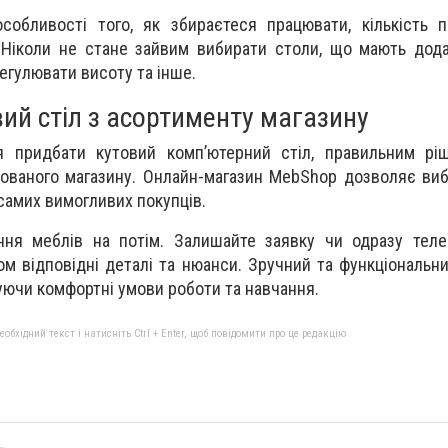
собливості того, як збираєтеся працювати, кількість 
. Ніколи не стане зайвим вибирати столи, що мають додат
егулювати висоту та інше.
ий стіл з асортименту магазину
 придбати кутовий комп’ютерний стіл, правильним рі
зованого магазину. Онлайн-магазин MebShop дозволяє виб
самих вимогливих покупців.
ння меблів на потім. Залишайте заявку чи одразу теле
м відповідні деталі та нюанси. Зручний та функціональни
уючи комфортні умови роботи та навчання.
бхідний текст і натисніть Ctrl + Enter, щоб повідомити про це редакцію