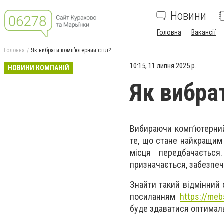
Новини
Головна
Вакансії
Головна
Як вибрати комп’ютерний стіл?
10:15, 11 липня 2025 р.
НОВИНИ КОМПАНІЙ
Як вибра
Вибираючи комп’ютерний
те, що стане найкращим в
місця передбачається
призначається, забезпе
Знайти такий відмінний 
посиланням
https://meb
буде здаватися оптимал