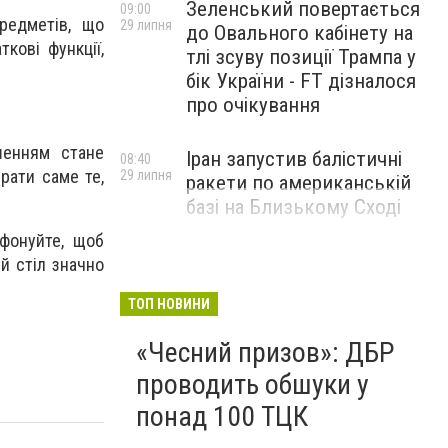
Зеленський повертається
09:00
предметів, що
29 липня
до Овального кабінету на
кові функції,
тлі зсуву позиції Трампа у
бік України - FT дізналося
про очікування
шенням стане
Іран запустив балістичні
08:40
рати саме те,
29 липня
ракети по американській
базі на Близькому Сході
фонуйте, щоб
й стіл значно
ТОП НОВИНИ
«Чесний призов»: ДБР
проводить обшуки у
понад 100 ТЦК