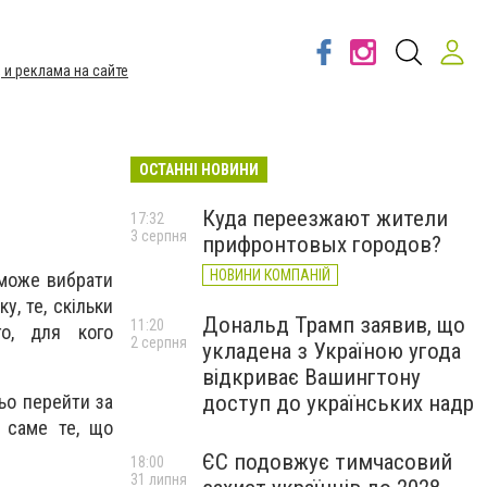
 и реклама на сайте
ОСТАННІ НОВИНИ
Куда переезжают жители
17:32
3 серпня
прифронтовых городов?
НОВИНИ КОМПАНІЙ
оможе вибрати
у, те, скільки
Дональд Трамп заявив, що
11:20
го, для кого
2 серпня
укладена з Україною угода
відкриває Вашингтону
доступ до українських надр
ьо перейти за
 саме те, що
ЄС подовжує тимчасовий
18:00
31 липня