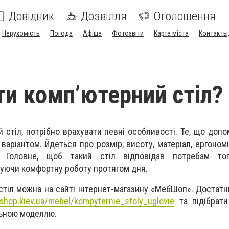
Довідник
Дозвілля
Оголошення
Нерухомість
Погода
Афіша
Фотозвіти
Карта міста
Контакты,
ти комп’ютерний стіл?
 стіл, потрібно врахувати певні особливості. Те, що доп
аріантом. Йдеться про розмір, висоту, матеріал, ергономік
. Головне, щоб такий стіл відповідав потребам то
чуючи комфортну роботу протягом дня.
стіл можна на сайті інтернет-магазину «МебШоп». Достатн
shop.kiev.ua/mebel/kompyternie_stoly_uglovie
та підібрати
ьною моделлю.