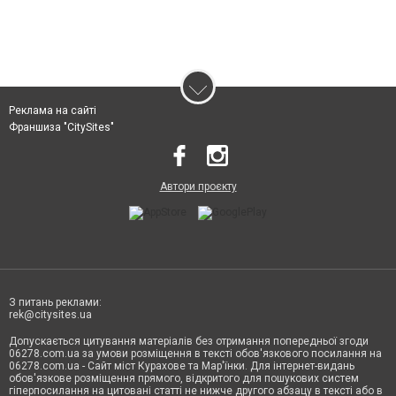
Реклама на сайті
Франшиза "CitySites"
Автори проєкту
З питань реклами:
rek@citysites.ua
Допускається цитування матеріалів без отримання попередньої згоди
06278.com.ua за умови розміщення в тексті обов'язкового посилання на
06278.com.ua - Сайт міст Курахове та Мар'їнки. Для інтернет-видань
обов'язкове розміщення прямого, відкритого для пошукових систем
гіперпосилання на цитовані статті не нижче другого абзацу в тексті або в