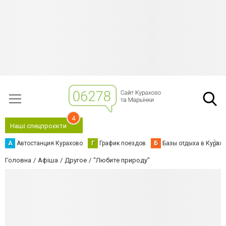
4
Наші спецпроєкти
А
Автостанция Курахово
Г
График поездов
Б
Базы отдыха в Курах
Головна
Афіша
Другое
"Любите природу"